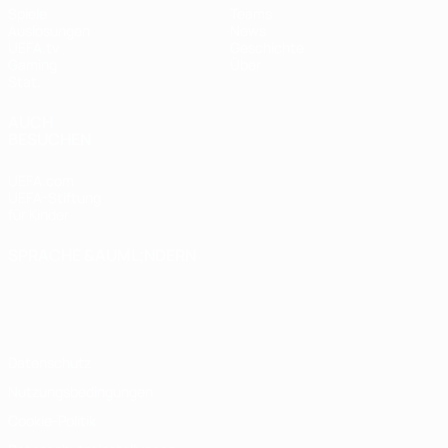
Spiele
Teams
Auslosungen
News
UEFA.tv
Geschichte
Gaming
Über
Stat.
AUCH
BESUCHEN
UEFA.com
UEFA-Stiftung
für Kinder
SPRACHE &AUML;NDERN
Deutsch
English
Français
Deutsch
Русский
Español
Italiano
Português
Datenschutz
Nutzungsbedingungen
Cookie-Politik