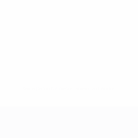
Keine Daten für diesen Spieler vorhanden
UEFA Women's Champions League