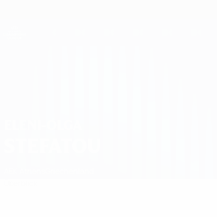
Direkt
zum
Hauptinhalt
UEFA Women's Champions League
Erhalten
Live-Ergebnisse &amp; Statistiken
UEFA Women's Champions League
Eleni-Olga Stefatou
ELENI-OLGA
STEFATOU
AEK Athens
Griechenland
Überblick