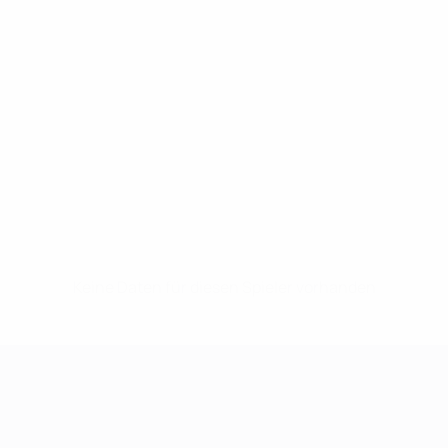
Keine Daten für diesen Spieler vorhanden
UEFA Women's Champions League