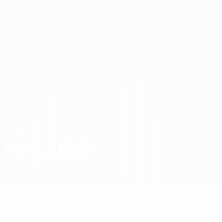
Direkt
zum
Hauptinhalt
UEFA Women's Champions League
Erhalten
Live-Ergebnisse &amp; Statistiken
UEFA Women's Champions League
Ivana Malijar
IVANA
MALIJAR
Crvena Zvezda
Serbien
Überblick