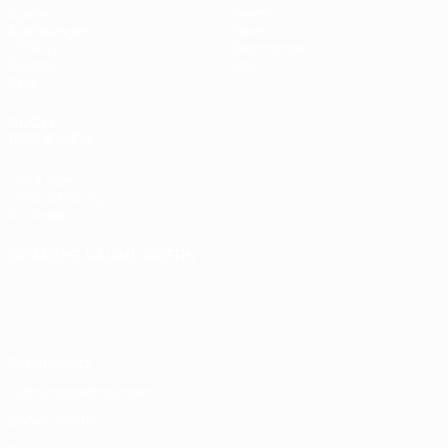
Spiele
Teams
Auslosungen
News
UEFA.tv
Geschichte
Gaming
Über
Stat.
AUCH
BESUCHEN
UEFA.com
UEFA-Stiftung
für Kinder
SPRACHE &AUML;NDERN
Deutsch
English
Français
Deutsch
Русский
Español
Italiano
Português
Datenschutz
Nutzungsbedingungen
Cookie-Politik