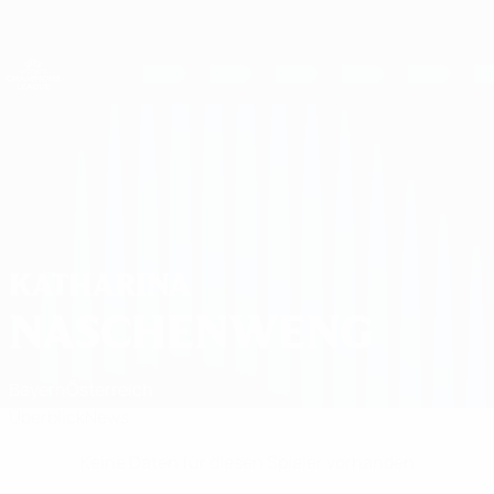
Direkt
zum
Hauptinhalt
UEFA Women's Champions League
Erhalten
Live-Ergebnisse &amp; Statistiken
UEFA Women's Champions League
Katharina Naschenweng Statistiken
KATHARINA
NASCHENWENG
Bayern
Österreich
Überblick
News
Keine Daten für diesen Spieler vorhanden