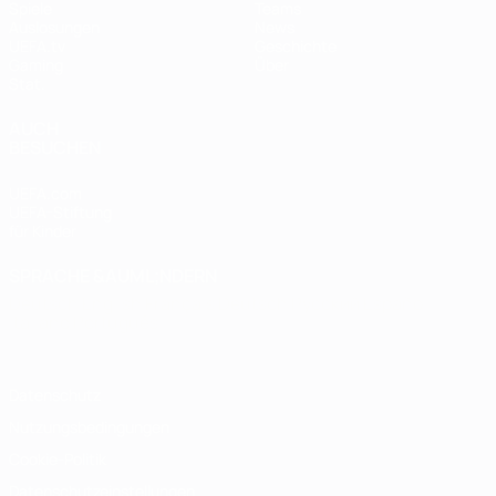
Spiele
Teams
Auslosungen
News
UEFA.tv
Geschichte
Gaming
Über
Stat.
AUCH
BESUCHEN
UEFA.com
UEFA-Stiftung
für Kinder
SPRACHE &AUML;NDERN
Deutsch
English
Français
Deutsch
Русский
Español
Italiano
Português
Datenschutz
Nutzungsbedingungen
Cookie-Politik
Datenschutzeinstellungen