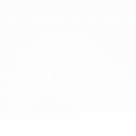
Direkt
zum
Hauptinhalt
UEFA Women's Champions League
Erhalten
Live-Ergebnisse &amp; Statistiken
UEFA Women's Champions League
Katharina Naschenweng
KATHARINA
NASCHENWENG
Bayern
Österreich
Überblick
News