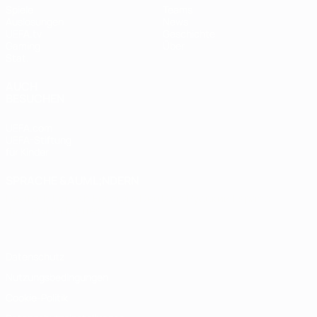
Spiele
Teams
Auslosungen
News
UEFA.tv
Geschichte
Gaming
Über
Stat.
AUCH
BESUCHEN
UEFA.com
UEFA-Stiftung
für Kinder
SPRACHE &AUML;NDERN
Deutsch
English
Français
Deutsch
Русский
Español
Italiano
Português
Datenschutz
Nutzungsbedingungen
Cookie-Politik