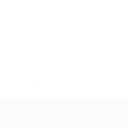
Keine Daten für diesen Spieler vorhanden
UEFA Women's Champions League