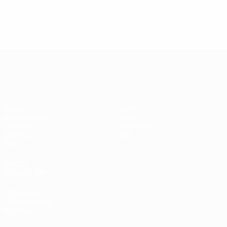
UEFA Women's Champions League
Spiele
Teams
Auslosungen
News
UEFA.tv
Geschichte
Gaming
Über
Stat.
AUCH
BESUCHEN
UEFA.com
UEFA-Stiftung
für Kinder