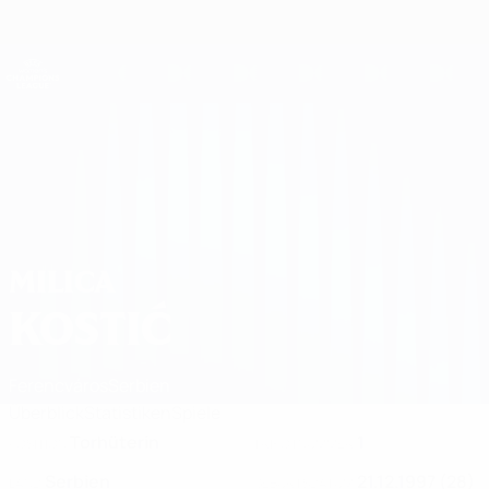
Direkt
zum
Hauptinhalt
UEFA Women's Champions League
Erhalten
Live-Ergebnisse &amp; Statistiken
UEFA Women's Champions League
Milica Kostić 2026/27
MILICA
KOSTIĆ
Ferencváros
Serbien
Überblick
Statistiken
Spiele
Torhüterin
1
POSITION
TRIKOTNUMMER
Serbien
21.12.1997 (28)
LAND
GEBURTSDATUM