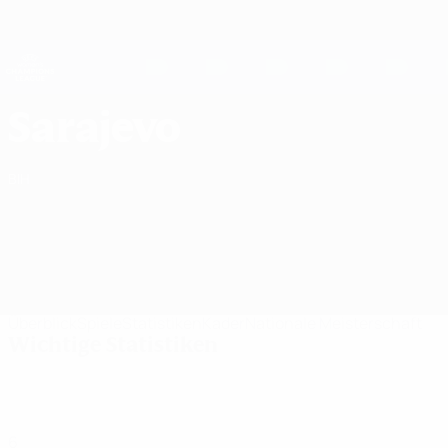
Direkt
zum
Hauptinhalt
UEFA Women's Champions League
Live-Ergebnisse &amp; Statistiken
UEFA Women's Champions League
SFK 2000 Sarajevo Statistiken UEFA Women's Champions League 2026/27
Sarajevo
BIH
Überblick
Spiele
Statistiken
Kader
Nationale Meisterschaft
Wichtige Statistiken
6