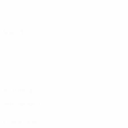
Tore
3 im Schnitt pro Spiel
1
Gelbe Karten
0,5 im Schnitt pro Spiel
Angriff
Verteilung
Verteidigung
Torwartspiel