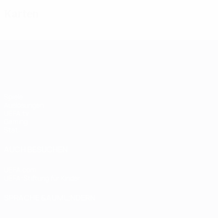
Karten
UEFA Women's Champions League
Spiele
Auslosungen
UEFA.tv
Gaming
Stat.
AUCH BESUCHEN
UEFA.com
UEFA-Stiftung für Kinder
SPRACHE &AUML;NDERN
Deutsch
English
Français
Deutsch
Русский
Español
Italiano