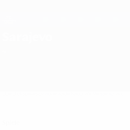
Direkt
zum
Hauptinhalt
UEFA Women's Champions League
Live-Ergebnisse &amp; Statistiken
UEFA Women's Champions League
SFK 2000 Sarajevo UEFA Women's Champions League 2026/27
Sarajevo
BIH
Überblick
Spiele
Statistiken
Kader
Nationale Meisterschaft
Spiele