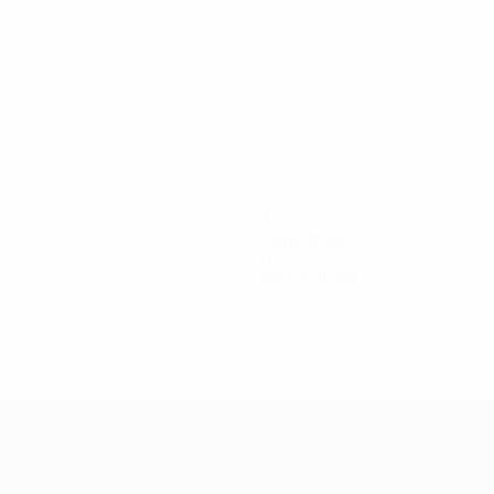
3
Gegentore
0
Rote Karten
E.
Gavrić
Golubović
Hadžihajdarević
Hadžikadunić
Har
rin
Verteidigerin
Torhüterin
Mittelfeldspielerin
Stürmerin
Mitt
Hasanbegović
Torhüterin