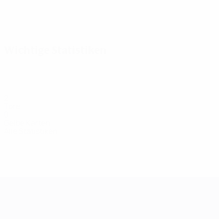
Alle
anzeigen
Wichtige Statistiken
2
Tore
0
Gelbe Karten
Alle Statistiken
Kader
A.
Abdukić
Bjelica
Bratović
Čađenović
Mittelfeldspielerin
Verteidigerin
Verteidigerin
Mittelfeldspiele
Dumančić
Verteidigerin
UEFA Women's Champions League