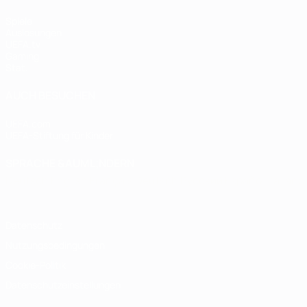
Spiele
Auslosungen
UEFA.tv
Gaming
Stat.
AUCH BESUCHEN
UEFA.com
UEFA-Stiftung für Kinder
SPRACHE &AUML;NDERN
Deutsch
English
Français
Deutsch
Русский
Español
Italiano
Datenschutz
Nutzungsbedingungen
Cookie-Politik
Datenschutzeinstellungen