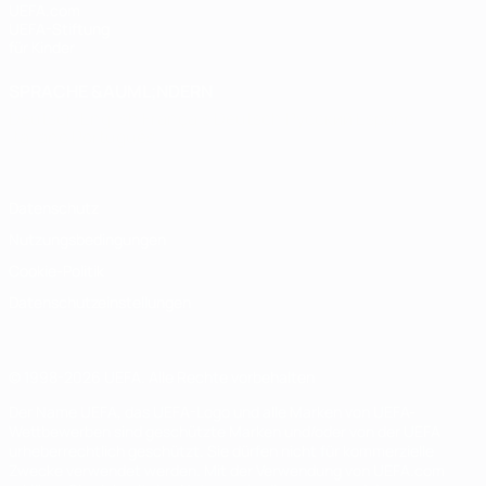
UEFA.com
UEFA-Stiftung
für Kinder
SPRACHE &AUML;NDERN
Deutsch
English
Français
Deutsch
Русский
Español
Italiano
Português
Datenschutz
Nutzungsbedingungen
Cookie-Politik
Datenschutzeinstellungen
© 1998-2026 UEFA. Alle Rechte vorbehalten
Der Name UEFA, das UEFA-Logo und alle Marken von UEFA-
Wettbewerben sind geschützte Marken und/oder von der UEFA
urheberrechtlich geschützt. Sie dürfen nicht für kommerzielle
Zwecke verwendet werden. Mit der Verwendung von UEFA.com