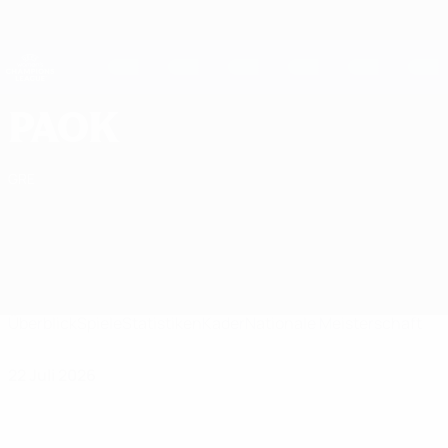
Direkt
zum
Hauptinhalt
UEFA Women's Champions League
Erhalten
Live-Ergebnisse &amp; Statistiken
UEFA Women's Champions League
A.C. PAOK Spiele UEFA Women's Champions League 2026/27
PAOK
GRE
Überblick
Spiele
Statistiken
Kader
Nationale Meisterschaft
22 Juli 2026