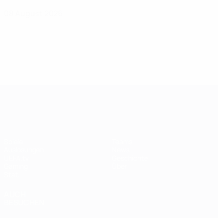
08 August 2026
UEFA Women's Champions League
Spiele
Teams
Auslosungen
News
UEFA.tv
Geschichte
Gaming
Über
Stat.
AUCH
BESUCHEN