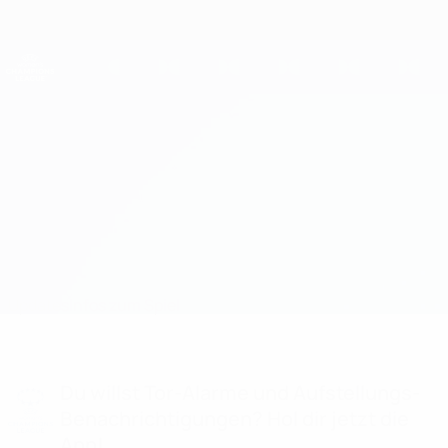
Direkt
zum
Hauptinhalt
UEFA Women's Champions League
Erhalten
Live-Ergebnisse &amp; Statistiken
UEFA Women's Champions League
PAOK vs Hapoel Jerusalem
Updates
Infos zum Spiel
Du willst Tor-Alarme und Aufstellungs-
Benachrichtigungen? Hol dir jetzt die
App!