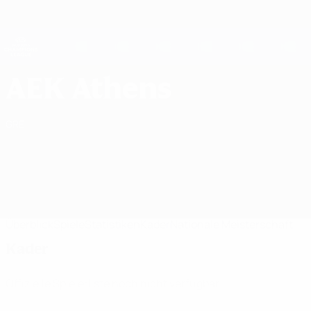
Direkt
zum
Hauptinhalt
UEFA Women's Champions League
Erhalten
Live-Ergebnisse &amp; Statistiken
UEFA Women's Champions League
AEK Athens WFC Kader UEFA Women's Champions League 2026/27
AEK Athens
GRE
Überblick
Spiele
Statistiken
Kader
Nationale Meisterschaft
Kader
Offizielle Spielerliste noch nicht verfügbar