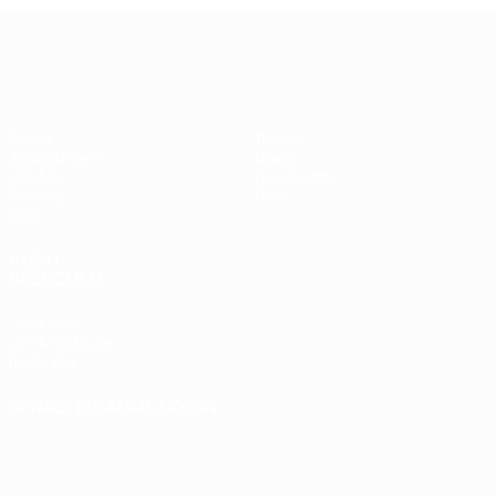
UEFA Women's Champions League
Spiele
Teams
Auslosungen
News
UEFA.tv
Geschichte
Gaming
Über
Stat.
AUCH
BESUCHEN
UEFA.com
UEFA-Stiftung
für Kinder
SPRACHE &AUML;NDERN
Deutsch
English
Français
Deutsch
Русский
Español
Italiano
Português