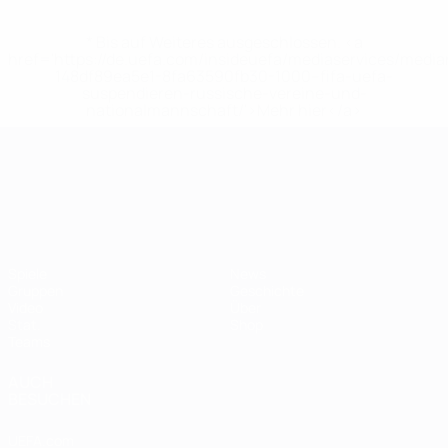
* Bis auf Weiteres ausgeschlossen. <a
href='https://de.uefa.com/insideuefa/mediaservices/medi
148df89ea5e1-8fa63590fb30-1000--fifa-uefa-
suspendieren-russische-vereine-und-
nationalmannschaft/'>Mehr hier</a>
UEFA-U21-Europameisterscha
Spiele
News
Gruppen
Geschichte
Video
Über
Stat.
Shop
Teams
AUCH
BESUCHEN
UEFA.com