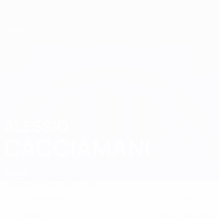
Direkt
zum
Hauptinhalt
UEFA-U21-Europameisterschaft
ALESSIO
Alessio Cacciamani Stat. 2027
CACCIAMANI
Italien
Überblick
Statistiken
Spiele
Stürmer
11
POSITION
NATIONALTEAM-NUMMER
Italien
29.6.2007 (19)
LAND
GEBURTSDATUM