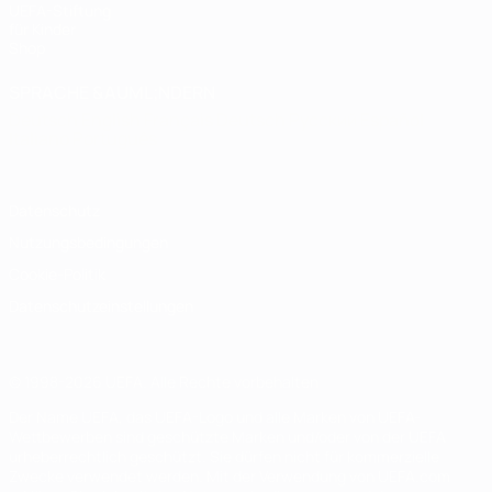
UEFA-Stiftung
für Kinder
Shop
SPRACHE &AUML;NDERN
Deutsch
English
Français
Deutsch
Русский
Español
Italiano
Português
Datenschutz
Nutzungsbedingungen
Cookie-Politik
Datenschutzeinstellungen
© 1998-2026 UEFA. Alle Rechte vorbehalten
Der Name UEFA, das UEFA-Logo und alle Marken von UEFA-
Wettbewerben sind geschützte Marken und/oder von der UEFA
urheberrechtlich geschützt. Sie dürfen nicht für kommerzielle
Zwecke verwendet werden. Mit der Verwendung von UEFA.com