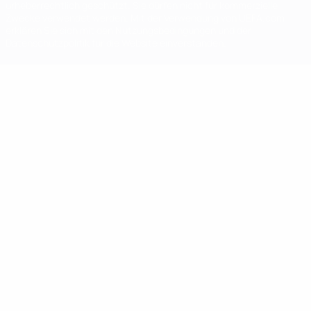
urheberrechtlich geschützt. Sie dürfen nicht für kommerzielle
Zwecke verwendet werden. Mit der Verwendung von UEFA.com
erklären Sie sich mit den Nutzungsbedingungen und der
Datenschutzpolitik für die Website einverstanden.