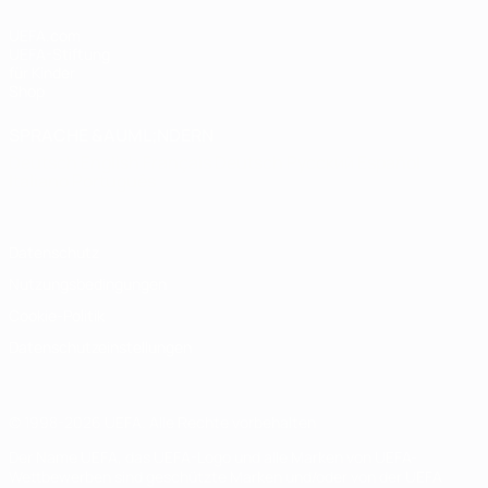
UEFA.com
UEFA-Stiftung
für Kinder
Shop
SPRACHE &AUML;NDERN
Deutsch
English
Français
Deutsch
Русский
Español
Italiano
Português
Datenschutz
Nutzungsbedingungen
Cookie-Politik
Datenschutzeinstellungen
© 1998-2026 UEFA. Alle Rechte vorbehalten
Der Name UEFA, das UEFA-Logo und alle Marken von UEFA-
Wettbewerben sind geschützte Marken und/oder von der UEFA