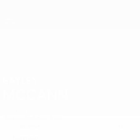
Direkt
zum
Hauptinhalt
UEFA-U21-Europameisterschaft
BAYLEY
Bayley McCann Stat. 2027
MCCANN
Nordirland
Überblick
Statistiken
Spiele
Stürmer
13
POSITION
NATIONALTEAM-NUMMER
Nordirland
LAND
GEBURTSDATUM