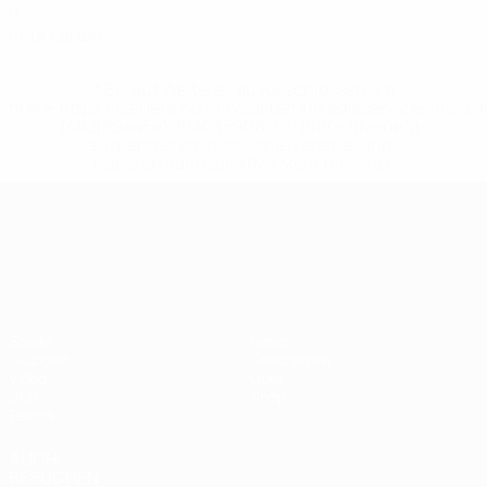
0
Rote Karten
* Bis auf Weiteres ausgeschlossen. <a
href='https://de.uefa.com/insideuefa/mediaservices/medi
148df89ea5e1-8fa63590fb30-1000--fifa-uefa-
suspendieren-russische-vereine-und-
nationalmannschaft/'>Mehr hier</a>
UEFA-U21-Europameisterscha
Spiele
News
Gruppen
Geschichte
Video
Über
Stat.
Shop
Teams
AUCH
BESUCHEN