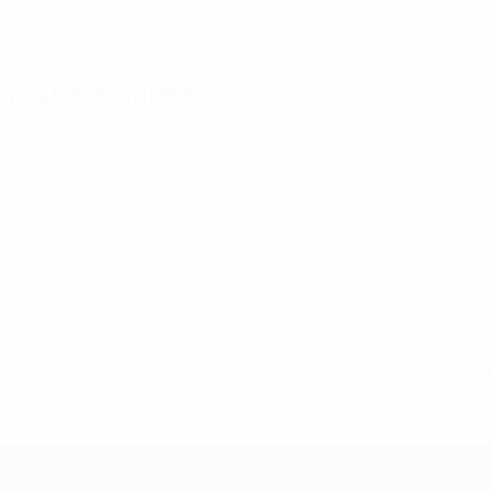
Frühere Spiele
U21-Europameisterschaft
Di 18 Nov. 2025
·
Qualifikationsrunde
* Bis auf Weiteres ausgeschlossen. <a
href='https://de.uefa.com/insideuefa/mediaservices/medi
148df89ea5e1-8fa63590fb30-1000--fifa-uefa-
suspendieren-russische-vereine-und-
nationalmannschaft/'>Mehr hier</a>
UEFA-U21-Europameisterscha