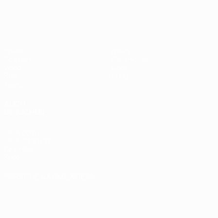
Spiele
News
Gruppen
Geschichte
Video
Über
Stat.
Shop
Teams
AUCH
BESUCHEN
UEFA.com
UEFA-Stiftung
für Kinder
Shop
SPRACHE &AUML;NDERN
Deutsch
English
Français
Deutsch
Русский
Español
Italiano
Português