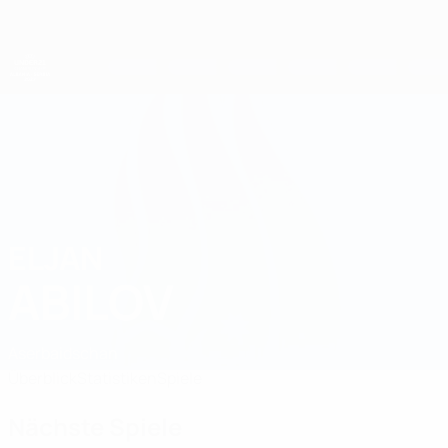
Direkt
zum
Hauptinhalt
UEFA-U21-Europameisterschaft
ELJAN
Eljan Abilov Stat. 2027
ABILOV
Aserbaidschan
Überblick
Statistiken
Spiele
Nächste Spiele