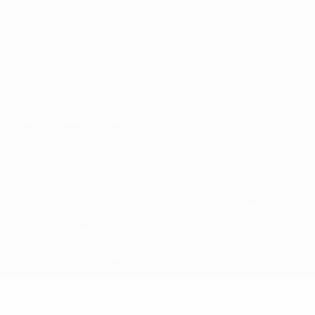
Deutsch
English
Français
Deutsch
Русский
Español
Italiano
Português
Datenschutz
Nutzungsbedingungen
Cookie-Politik
Datenschutzeinstellungen
© 1998-2026 UEFA. Alle Rechte vorbehalten
Der Name UEFA, das UEFA-Logo und alle Marken von UEFA-
Wettbewerben sind geschützte Marken und/oder von der UEFA
urheberrechtlich geschützt. Sie dürfen nicht für kommerzielle
Zwecke verwendet werden. Mit der Verwendung von UEFA.com
erklären Sie sich mit den Nutzungsbedingungen und der
Datenschutzpolitik für die Website einverstanden.