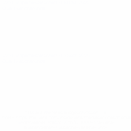
U21-Europameisterschaft
Fr 10 Okt. 2025
·
Qualifikationsrunde
U21-Europameisterschaft
Fr 5 Sept. 2025
·
Qualifikationsrunde
* Bis auf Weiteres ausgeschlossen. <a
href='https://de.uefa.com/insideuefa/mediaservices/medi
148df89ea5e1-8fa63590fb30-1000--fifa-uefa-
suspendieren-russische-vereine-und-