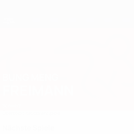
Direkt
zum
Hauptinhalt
UEFA-U21-Europameisterschaft
BUNG MENG
Bung Meng Freimann Stat. 2027
FREIMANN
Schweiz
Überblick
Statistiken
Spiele
Nächste Spiele