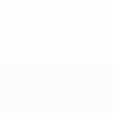
Karten
0
0
Gelbe Karten
Rote Karten
* Bis auf Weiteres ausgeschlossen. <a
href='https://de.uefa.com/insideuefa/mediaservices/medi
148df89ea5e1-8fa63590fb30-1000--fifa-uefa-
suspendieren-russische-vereine-und-
nationalmannschaft/'>Mehr hier</a>
UEFA-U21-Europameisterscha
Spiele
News
Gruppen
Geschichte
Video
Über