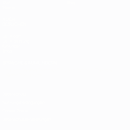
Stat.
Shop
Teams
AUCH
BESUCHEN
UEFA.com
UEFA-Stiftung
für Kinder
Shop
SPRACHE &AUML;NDERN
Deutsch
English
Français
Deutsch
Русский
Español
Italiano
Português
Datenschutz
Nutzungsbedingungen
Cookie-Politik
Datenschutzeinstellungen