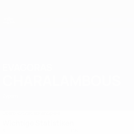
Direkt
zum
Hauptinhalt
UEFA-U21-Europameisterschaft
EVAGORAS
Evagoras Charalambous Stat. 2027
CHARALAMBOUS
Zypern
Vergleichen
Überblick
Statistiken
Spiele
Wichtige Statistiken
3
158