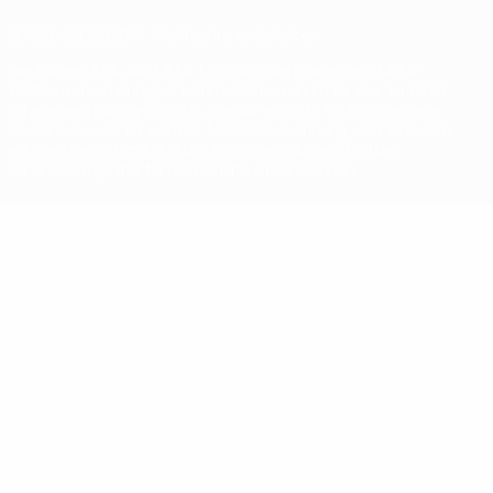
© 1998-2026 UEFA. Alle Rechte vorbehalten
Der Name UEFA, das UEFA-Logo und alle Marken von UEFA-
Wettbewerben sind geschützte Marken und/oder von der UEFA
urheberrechtlich geschützt. Sie dürfen nicht für kommerzielle
Zwecke verwendet werden. Mit der Verwendung von UEFA.com
erklären Sie sich mit den Nutzungsbedingungen und der
Datenschutzpolitik für die Website einverstanden.