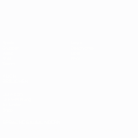
UEFA-U21-Europameisterscha
Spiele
News
Gruppen
Geschichte
Video
Über
Stat.
Shop
Teams
AUCH
BESUCHEN
UEFA.com
UEFA-Stiftung
für Kinder
Shop
SPRACHE &AUML;NDERN
Deutsch
English
Français
Deutsch
Русский
Español
Italiano
Português