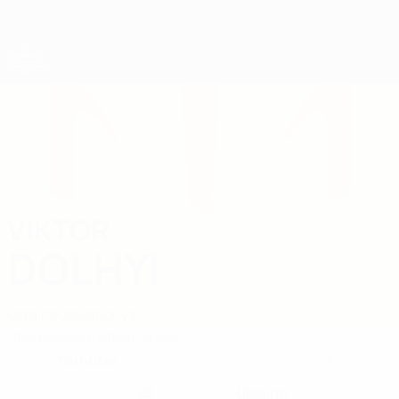
Direkt
zum
Hauptinhalt
UEFA-U21-Europameisterschaft
VIKTOR
Viktor Dolhyi Stat. 2027
DOLHYI
Ukraine
Olexandriya
Überblick
Statistiken
Spiele
Torhüter
1
POSITION
KLUB-RÜCKENNUMMER
23
Ukraine
NATIONALTEAM-NUMMER
LAND