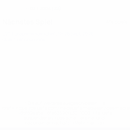
02.1.2004 (22)
GEBURTSDATUM
Nächstes Spiel
Alle Spiele
U21-Europameisterschaft
Sa 26 Sept. 2026
·
Qualifikationsrunde
* Bis auf Weiteres ausgeschlossen. <a
href='https://de.uefa.com/insideuefa/mediaservices/medi
148df89ea5e1-8fa63590fb30-1000--fifa-uefa-
suspendieren-russische-vereine-und-
nationalmannschaft/'>Mehr hier</a>