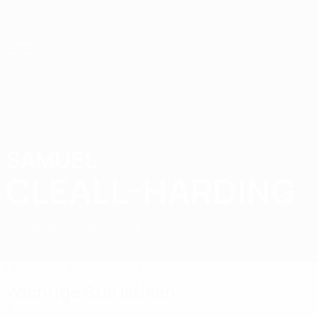
Direkt
zum
Hauptinhalt
UEFA-U21-Europameisterschaft
SAMUEL
Samuel Cleall-Harding Stat. 2027
CLEALL-HARDING
Schottland
Dundee United
Vergleichen
Überblick
Statistiken
Spiele
Wichtige Statistiken
7
285