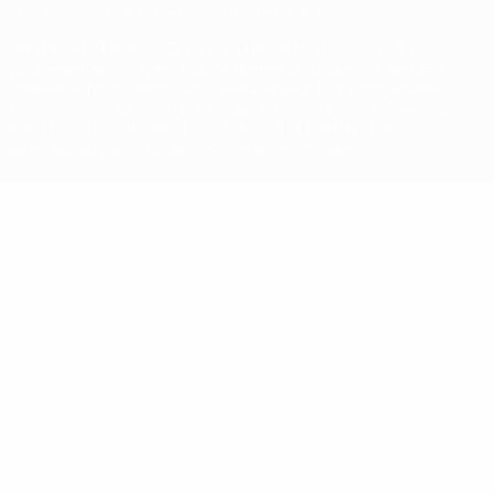
© 1998-2026 UEFA. Alle Rechte vorbehalten
Der Name UEFA, das UEFA-Logo und alle Marken von UEFA-
Wettbewerben sind geschützte Marken und/oder von der UEFA
urheberrechtlich geschützt. Sie dürfen nicht für kommerzielle
Zwecke verwendet werden. Mit der Verwendung von UEFA.com
erklären Sie sich mit den Nutzungsbedingungen und der
Datenschutzpolitik für die Website einverstanden.