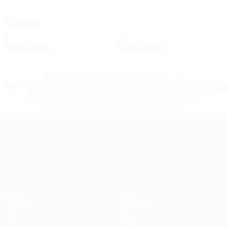
Karten
1
0
Gelbe Karten
Rote Karten
* Bis auf Weiteres ausgeschlossen. <a
href='https://de.uefa.com/insideuefa/mediaservices/medi
148df89ea5e1-8fa63590fb30-1000--fifa-uefa-
suspendieren-russische-vereine-und-
nationalmannschaft/'>Mehr hier</a>
UEFA-U21-Europameisterscha
Spiele
News
Gruppen
Geschichte
Video
Über
Stat.
Shop