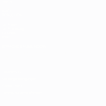
Teams
AUCH
BESUCHEN
UEFA.com
UEFA-Stiftung
für Kinder
Shop
SPRACHE &AUML;NDERN
Deutsch
English
Français
Deutsch
Русский
Español
Italiano
Português
Datenschutz
Nutzungsbedingungen
Cookie-Politik
Datenschutzeinstellungen