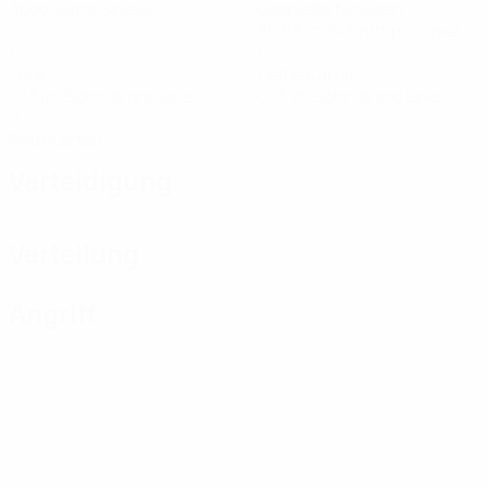
Absolvierte Spiele
Gespielte Minuten
35,63 im Schnitt pro Spiel
1
1
Tore
Gelbe Karten
0,13 im Schnitt pro Spiel
0,13 im Schnitt pro Spiel
0
Rote Karten
Verteidigung
Verteilung
Angriff