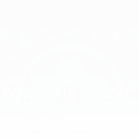
Direkt
zum
Hauptinhalt
UEFA-U21-Europameisterschaft
ALEX
Alex Borolinstsikov Stat. 2027
BOROLINSTSIKOV
Estland
Kalju
Überblick
Statistiken
Spiele
KLUBPOSITION
NATIONALTEAMPOSITION
Mittelfeldspieler
Verteidiger