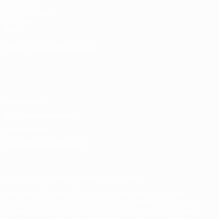
UEFA.com
UEFA-Stiftung
für Kinder
Shop
SPRACHE &AUML;NDERN
Deutsch
English
Français
Deutsch
Русский
Español
Italiano
Português
Datenschutz
Nutzungsbedingungen
Cookie-Politik
Datenschutzeinstellungen
© 1998-2026 UEFA. Alle Rechte vorbehalten
Der Name UEFA, das UEFA-Logo und alle Marken von UEFA-
Wettbewerben sind geschützte Marken und/oder von der UEFA
urheberrechtlich geschützt. Sie dürfen nicht für kommerzielle