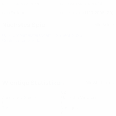
4
13
KLUB-RÜCKENNUMMER
NATIONALTEAM-NUMMER
Estland
11.10.2005 (20)
LAND
GEBURTSDATUM
Nächstes Spiel
Alle Spiele
U21-Europameisterschaft
Fr 25 Sept. 2026
·
Qualifikationsrunde
Wichtige Statistiken
Alle Statistiken
1
82
Absolvierte Spiele
Gespielte Minuten
0
0
Tore
Vorlagen
1
0