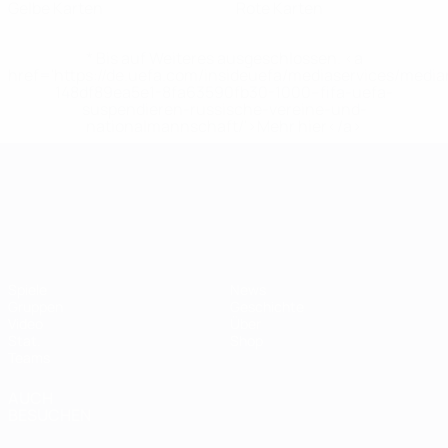
Gelbe Karten
Rote Karten
* Bis auf Weiteres ausgeschlossen. <a
href='https://de.uefa.com/insideuefa/mediaservices/medi
148df89ea5e1-8fa63590fb30-1000--fifa-uefa-
suspendieren-russische-vereine-und-
nationalmannschaft/'>Mehr hier</a>
UEFA-U21-Europameisterscha
Spiele
News
Gruppen
Geschichte
Video
Über
Stat.
Shop
Teams
AUCH
BESUCHEN