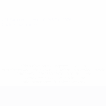
U21-Europameisterschaft
Di 6 Okt. 2026
·
Qualifikationsrunde
* Bis auf Weiteres ausgeschlossen. <a
href='https://de.uefa.com/insideuefa/mediaservices/medi
148df89ea5e1-8fa63590fb30-1000--fifa-uefa-
suspendieren-russische-vereine-und-
nationalmannschaft/'>Mehr hier</a>
UEFA-U21-Europameisterscha