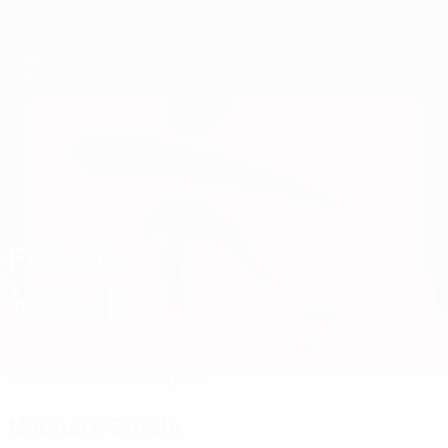
Direkt
zum
Hauptinhalt
UEFA-U21-Europameisterschaft
FABIAN
Fabian Heck Stat. 2027
HECK
Luxemburg
Überblick
Statistiken
Spiele
Nächste Spiele