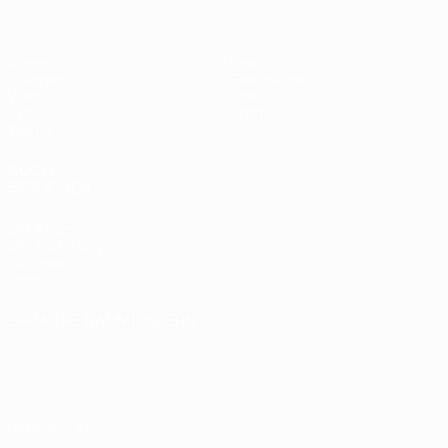
Spiele
News
Gruppen
Geschichte
Video
Über
Stat.
Shop
Teams
AUCH
BESUCHEN
UEFA.com
UEFA-Stiftung
für Kinder
Shop
SPRACHE &AUML;NDERN
Deutsch
English
Français
Deutsch
Русский
Español
Italiano
Português
Datenschutz