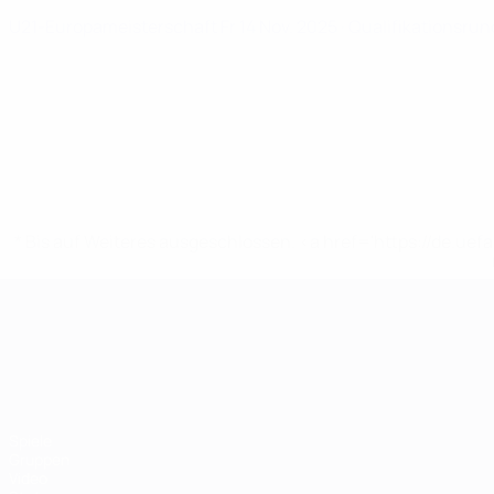
U21-Europameisterschaft
Fr 14 Nov. 2025
· Qualifikationsru
* Bis auf Weiteres ausgeschlossen. <a href='https://de.
UEFA-U21-Europameisterscha
Spiele
Gruppen
Video