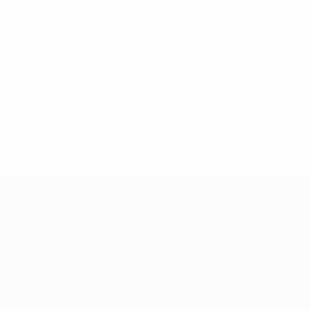
-148df89ea5e1-8fa63590fb30-1000--fifa-uefa-suspendieren-
>