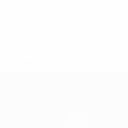
nde
uefa.com/insideuefa/mediaservices/mediareleases/news/0272
russische-vereine-und-nationalmannschaft/'>Mehr hier</a
ft
News
Geschichte
Über