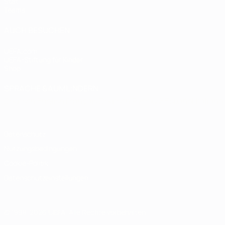
Stat.
Teams
AUCH BESUCHEN
UEFA.com
UEFA-Stiftung für Kinder
Shop
SPRACHE &AUML;NDERN
Deutsch
English
Français
Deutsch
Русский
Español
Italiano
Datenschutz
Nutzungsbedingungen
Cookie-Politik
Datenschutzeinstellungen
© 1998-2026 UEFA. Alle Rechte vorbehalten