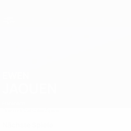
Direkt
zum
Hauptinhalt
UEFA-U21-Europameisterschaft
EWEN
Ewen Jaouen Stat. 2027
JAOUEN
Frankreich
Überblick
Statistiken
Spiele
Nächste Spiele