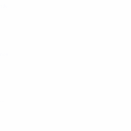
unde
unde
de