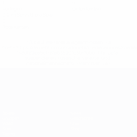
1
0
Vorlagen
Gelbe Karten
0,2 im Schnitt pro Spiel
0
Rote Karten
* Bis auf Weiteres ausgeschlossen. <a
href='https://de.uefa.com/insideuefa/mediaservices/medi
148df89ea5e1-8fa63590fb30-1000--fifa-uefa-
suspendieren-russische-vereine-und-
nationalmannschaft/'>Mehr hier</a>
UEFA-U21-Europameisterscha
Spiele
News
Gruppen
Geschichte
Video
Über
Stat.
Shop
Teams