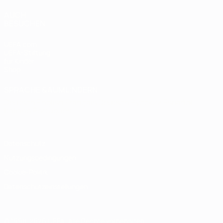
AUCH
BESUCHEN
UEFA.com
UEFA-Stiftung
für Kinder
Shop
SPRACHE &AUML;NDERN
Deutsch
English
Français
Deutsch
Русский
Español
Italiano
Português
Datenschutz
Nutzungsbedingungen
Cookie-Politik
Datenschutzeinstellungen
© 1998-2026 UEFA. Alle Rechte vorbehalten