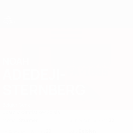
Direkt
zum
Hauptinhalt
UEFA-U21-Europameisterschaft
NOAH
Noah Adedeji-Sternberg Stat. 2027
ADEDEJI-
STERNBERG
Belgien
Genk
Überblick
Statistiken
Spiele
Stürmer
32
POSITION
KLUB-RÜCKENNUMMER
20
Belgien
NATIONALTEAM-NUMMER
LAND