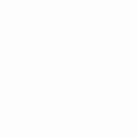
Stat.
Shop
Teams
AUCH
BESUCHEN
UEFA.com
UEFA-Stiftung
für Kinder
Shop
SPRACHE &AUML;NDERN
Deutsch
English
Français
Deutsch
Русский
Español
Italiano
Português
Datenschutz
Nutzungsbedingungen
Cookie-Politik
Datenschutzeinstellungen