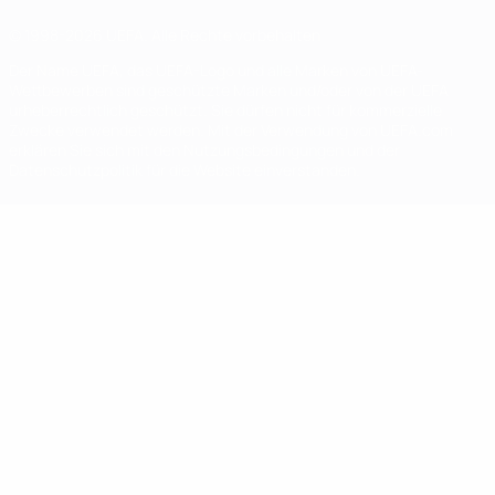
© 1998-2026 UEFA. Alle Rechte vorbehalten
Der Name UEFA, das UEFA-Logo und alle Marken von UEFA-
Wettbewerben sind geschützte Marken und/oder von der UEFA
urheberrechtlich geschützt. Sie dürfen nicht für kommerzielle
Zwecke verwendet werden. Mit der Verwendung von UEFA.com
erklären Sie sich mit den Nutzungsbedingungen und der
Datenschutzpolitik für die Website einverstanden.