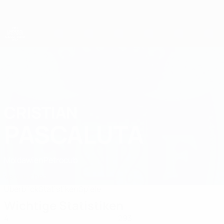
Direkt
zum
Hauptinhalt
UEFA-U21-Europameisterschaft
CRISTIAN
Cristian Pascaluta Stat. 2027
PASCALUTA
Moldawien
Petrocub
Vergleichen
Überblick
Statistiken
Spiele
Wichtige Statistiken
4
293