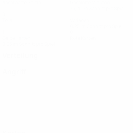
Absolvierte Spiele
Gespielte Minuten
73,25 im Schnitt pro Spiel
0
1
Tore
Vorlagen
0,25 im Schnitt pro Spiel
1
0
Gelbe Karten
Rote Karten
0,25 im Schnitt pro Spiel
Verteilung
Angriff
Karten