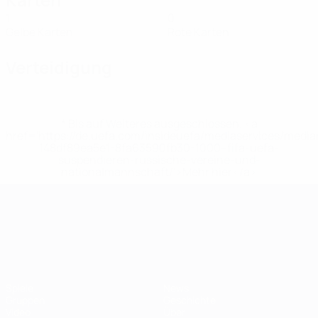
1
0
Gelbe Karten
Rote Karten
Verteidigung
* Bis auf Weiteres ausgeschlossen. <a
href='https://de.uefa.com/insideuefa/mediaservices/medi
148df89ea5e1-8fa63590fb30-1000--fifa-uefa-
suspendieren-russische-vereine-und-
nationalmannschaft/'>Mehr hier</a>
UEFA-U21-Europameisterscha
Spiele
News
Gruppen
Geschichte
Video
Über