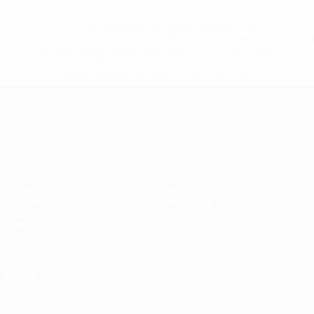
* Bis auf Weiteres ausgeschlossen. <a
href='https://de.uefa.com/insideuefa/mediaservices/medi
148df89ea5e1-8fa63590fb30-1000--fifa-uefa-
suspendieren-russische-vereine-und-
nationalmannschaft/'>Mehr hier</a>
UEFA-U21-Europameisterscha
Spiele
News
Gruppen
Geschichte
Video
Über
Stat.
Shop
Teams
AUCH
BESUCHEN
UEFA.com