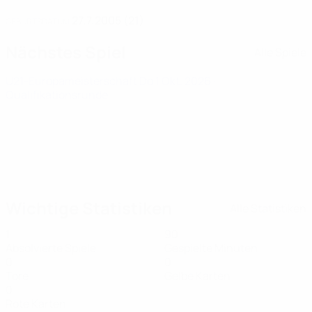
27.7.2005 (21)
GEBURTSDATUM
Nächstes Spiel
Alle Spiele
U21-Europameisterschaft
Do 1 Okt. 2026
·
Qualifikationsrunde
Wichtige Statistiken
Alle Statistiken
1
90
Absolvierte Spiele
Gespielte Minuten
0
0
Tore
Gelbe Karten
0
Rote Karten