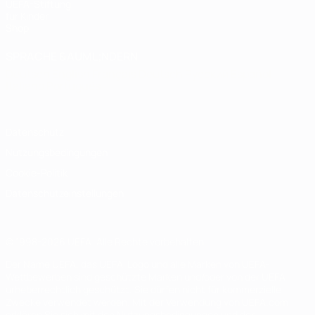
UEFA-Stiftung
für Kinder
Shop
SPRACHE &AUML;NDERN
Deutsch
English
Français
Deutsch
Русский
Español
Italiano
Português
Datenschutz
Nutzungsbedingungen
Cookie-Politik
Datenschutzeinstellungen
© 1998-2026 UEFA. Alle Rechte vorbehalten
Der Name UEFA, das UEFA-Logo und alle Marken von UEFA-
Wettbewerben sind geschützte Marken und/oder von der UEFA
urheberrechtlich geschützt. Sie dürfen nicht für kommerzielle
Zwecke verwendet werden. Mit der Verwendung von UEFA.com
erklären Sie sich mit den Nutzungsbedingungen und der