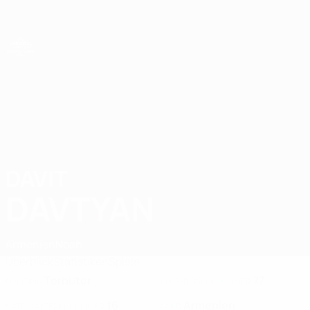
Direkt
zum
Hauptinhalt
UEFA-U21-Europameisterschaft
DAVIT
Davit Davtyan Stat. 2027
DAVTYAN
Armenien
Noah
Überblick
Statistiken
Spiele
Torhüter
77
POSITION
KLUB-RÜCKENNUMMER
16
Armenien
NATIONALTEAM-NUMMER
LAND