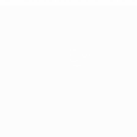
russische-vereine-und-nationalmannschaft/'>Mehr hier</a
ft
News
Geschichte
Über
Shop
Português