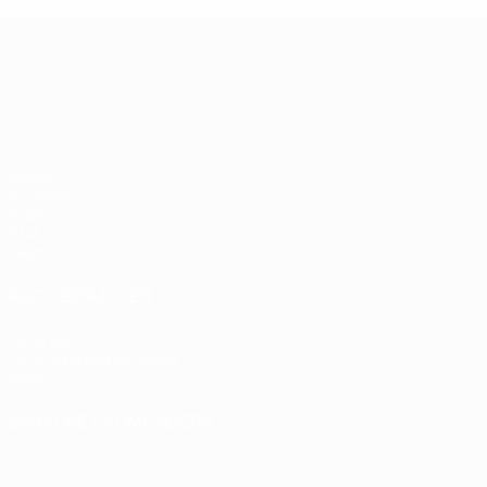
UEFA-U21-Europameisterscha
Spiele
Gruppen
Video
Stat.
Teams
AUCH BESUCHEN
UEFA.com
UEFA-Stiftung für Kinder
Shop
SPRACHE &AUML;NDERN
Deutsch
English
Français
Deutsch
Русский
Español
Italiano