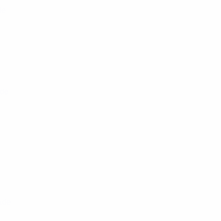
de
nde
nde