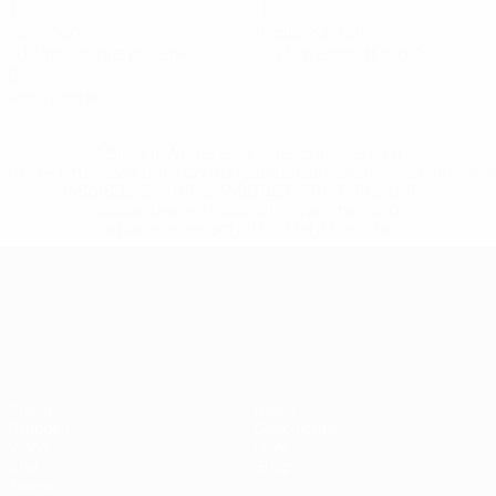
1
1
Vorlagen
Gelbe Karten
0,17 im Schnitt pro Spiel
0,17 im Schnitt pro Spiel
0
Rote Karten
* Bis auf Weiteres ausgeschlossen. <a
href='https://de.uefa.com/insideuefa/mediaservices/medi
148df89ea5e1-8fa63590fb30-1000--fifa-uefa-
suspendieren-russische-vereine-und-
nationalmannschaft/'>Mehr hier</a>
UEFA-U21-Europameisterscha
Spiele
News
Gruppen
Geschichte
Video
Über
Stat.
Shop
Teams