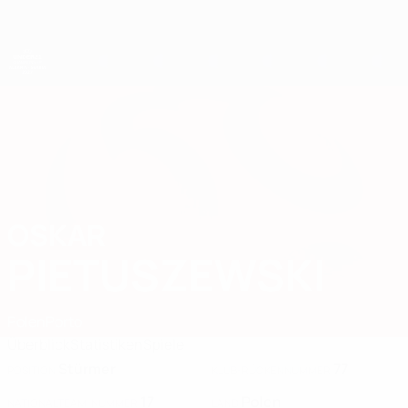
Direkt
zum
Hauptinhalt
UEFA-U21-Europameisterschaft
OSKAR
Oskar Pietuszewski Stat. 2027
PIETUSZEWSKI
Polen
Porto
Überblick
Statistiken
Spiele
Stürmer
77
POSITION
KLUB-RÜCKENNUMMER
17
Polen
NATIONALTEAM-NUMMER
LAND