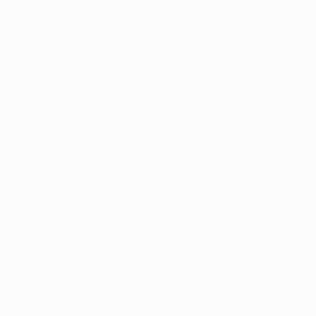
AUCH
BESUCHEN
UEFA.com
UEFA-Stiftung
für Kinder
Shop
SPRACHE &AUML;NDERN
Deutsch
English
Français
Deutsch
Русский
Español
Italiano
Português
Datenschutz
Nutzungsbedingungen
Cookie-Politik
Datenschutzeinstellungen
© 1998-2026 UEFA. Alle Rechte vorbehalten