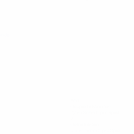
runde
360
Gespielte Minuten
72 im Schnitt pro Spiel
2
Gelbe Karten
0,4 im Schnitt pro Spiel