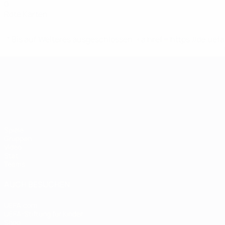
0
Rote Karten
* Bis auf Weiteres ausgeschlossen. <a href='https://de.
UEFA-U21-Europameisterscha
Spiele
Gruppen
Video
Stat.
Teams
AUCH BESUCHEN
UEFA.com
UEFA-Stiftung für Kinder
Shop