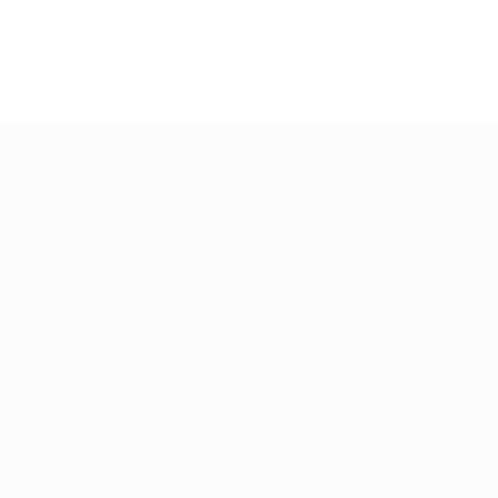
-148df89ea5e1-8fa63590fb30-1000--fifa-uefa-suspendieren-
>