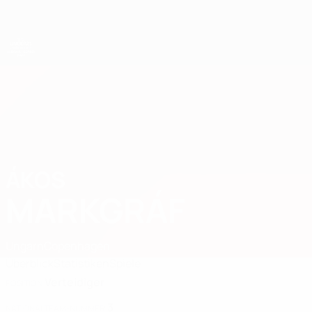
Direkt
zum
Hauptinhalt
UEFA-U21-Europameisterschaft
ÁKOS
Ákos Markgráf Stat. 2027
MARKGRÁF
Ungarn
Copenhagen
Überblick
Statistiken
Spiele
Verteidiger
POSITION
3
NATIONALTEAM-NUMMER