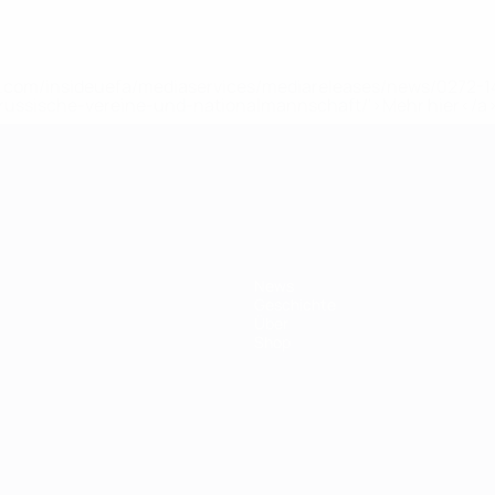
uefa.com/insideuefa/mediaservices/mediareleases/news/0272
russische-vereine-und-nationalmannschaft/'>Mehr hier</a
ft
News
Geschichte
Über
Shop