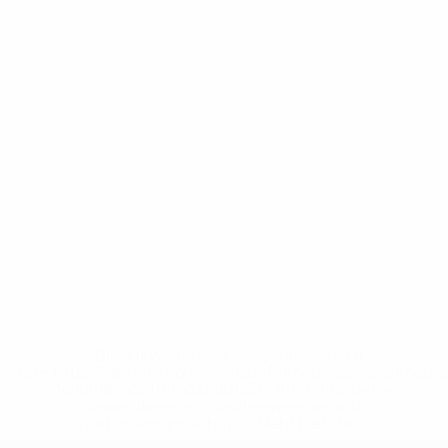
* Bis auf Weiteres ausgeschlossen. <a
href='https://de.uefa.com/insideuefa/mediaservices/medi
148df89ea5e1-8fa63590fb30-1000--fifa-uefa-
suspendieren-russische-vereine-und-
nationalmannschaft/'>Mehr hier</a>