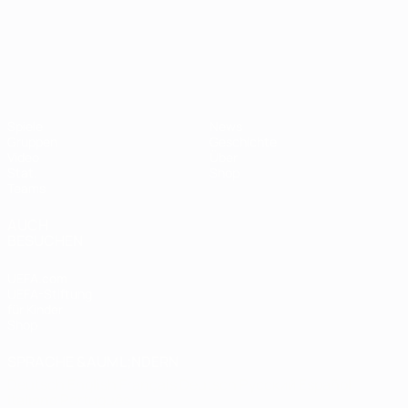
UEFA-U21-Europameisterscha
Spiele
News
Gruppen
Geschichte
Video
Über
Stat.
Shop
Teams
AUCH
BESUCHEN
UEFA.com
UEFA-Stiftung
für Kinder
Shop
SPRACHE &AUML;NDERN
Deutsch
English
Français
Deutsch
Русский
Español
Italiano
Português