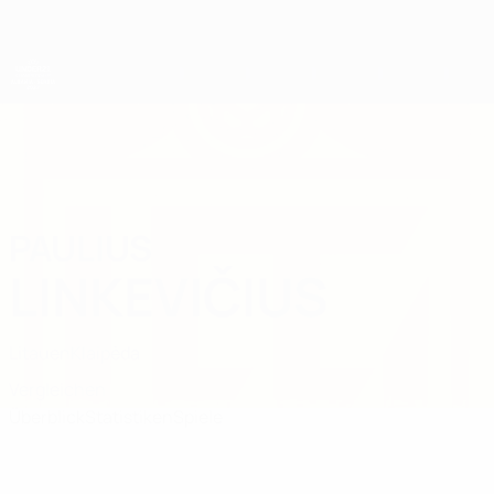
Direkt
zum
Hauptinhalt
UEFA-U21-Europameisterschaft
PAULIUS
Paulius Linkevičius Stat. 2027
LINKEVIČIUS
Litauen
Klaipėda
Vergleichen
Überblick
Statistiken
Spiele