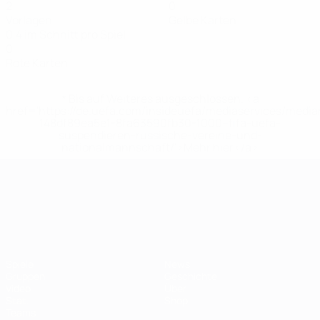
2
0
Vorlagen
Gelbe Karten
0,4 im Schnitt pro Spiel
0
Rote Karten
* Bis auf Weiteres ausgeschlossen. <a
href='https://de.uefa.com/insideuefa/mediaservices/medi
148df89ea5e1-8fa63590fb30-1000--fifa-uefa-
suspendieren-russische-vereine-und-
nationalmannschaft/'>Mehr hier</a>
UEFA-U21-Europameisterscha
Spiele
News
Gruppen
Geschichte
Video
Über
Stat.
Shop
Teams