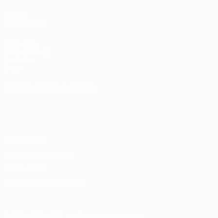
AUCH
BESUCHEN
UEFA.com
UEFA-Stiftung
für Kinder
Shop
SPRACHE &AUML;NDERN
Deutsch
English
Français
Deutsch
Русский
Español
Italiano
Português
Datenschutz
Nutzungsbedingungen
Cookie-Politik
Datenschutzeinstellungen
© 1998-2026 UEFA. Alle Rechte vorbehalten