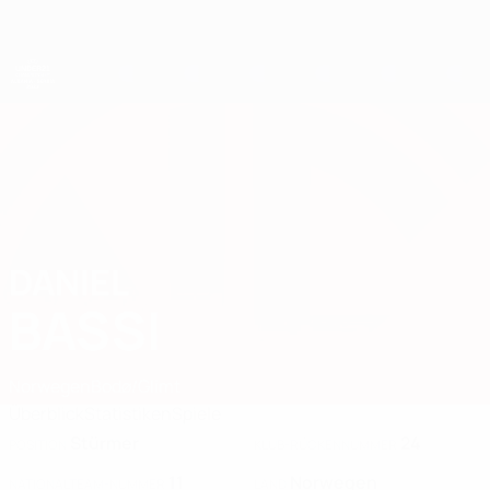
Direkt
zum
Hauptinhalt
UEFA-U21-Europameisterschaft
DANIEL
Daniel Bassi Stat. 2027
BASSI
Norwegen
Bodø/Glimt
Überblick
Statistiken
Spiele
Stürmer
24
POSITION
KLUB-RÜCKENNUMMER
11
Norwegen
NATIONALTEAM-NUMMER
LAND