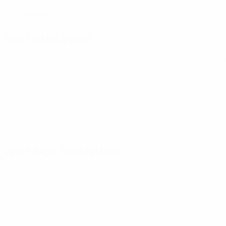
Estland
LAND
Nächstes Spiel
U21-Europameisterschaft
Fr 25 Sept. 2026
· Qualifikationsr
Wichtige Statistiken
2
Absolvierte Spiele
0
Tore