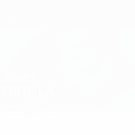
Direkt
zum
Hauptinhalt
UEFA-U21-Europameisterschaft
ROMET
Romet Nigula Stat. 2027
NIGULA
Estland
Paide
Überblick
Statistiken
Spiele
Verteidiger
KLUBPOSITION
24
KLUB-RÜCKENNUMMER