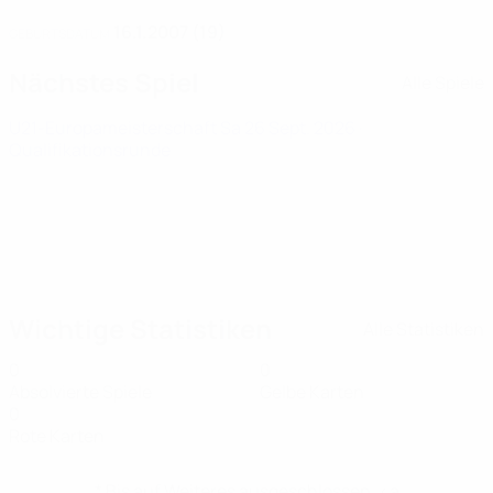
16.1.2007 (19)
GEBURTSDATUM
Nächstes Spiel
Alle Spiele
U21-Europameisterschaft
Sa 26 Sept. 2026
·
Qualifikationsrunde
Wichtige Statistiken
Alle Statistiken
0
0
Absolvierte Spiele
Gelbe Karten
0
Rote Karten
* Bis auf Weiteres ausgeschlossen. <a