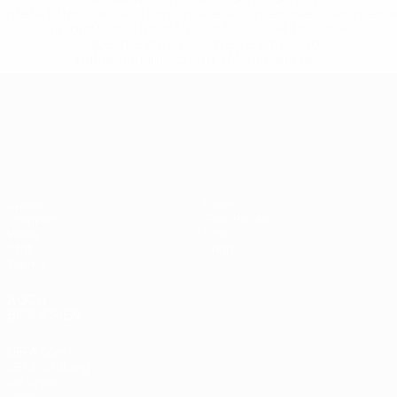
href='https://de.uefa.com/insideuefa/mediaservices/medi
148df89ea5e1-8fa63590fb30-1000--fifa-uefa-
suspendieren-russische-vereine-und-
nationalmannschaft/'>Mehr hier</a>
UEFA-U21-Europameisterscha
Spiele
News
Gruppen
Geschichte
Video
Über
Stat.
Shop
Teams
AUCH
BESUCHEN
UEFA.com
UEFA-Stiftung
für Kinder
Shop