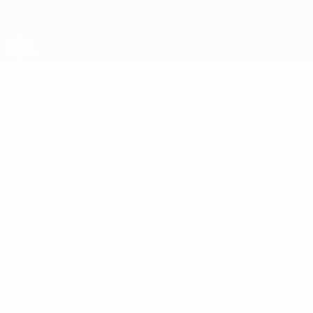
Direkt
zum
Hauptinhalt
UEFA-U21-Europameisterschaft
CALLUM
Callum Burnside Stat. 2027
BURNSIDE
Nordirland
Rangers
Überblick
Statistiken
Spiele
Mittelfeldspieler
59
POSITION
KLUB-RÜCKENNUMMER
7
Nordirland
NATIONALTEAM-NUMMER
LAND