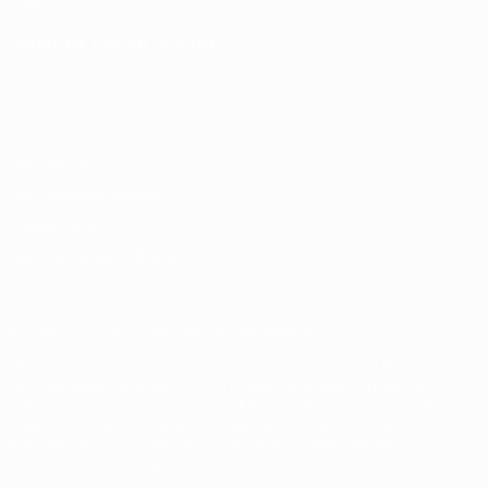
SPRACHE &AUML;NDERN
Deutsch
English
Français
Deutsch
Русский
Español
Italiano
Português
Datenschutz
Nutzungsbedingungen
Cookie-Politik
Datenschutzeinstellungen
© 1998-2026 UEFA. Alle Rechte vorbehalten
Der Name UEFA, das UEFA-Logo und alle Marken von UEFA-
Wettbewerben sind geschützte Marken und/oder von der UEFA
urheberrechtlich geschützt. Sie dürfen nicht für kommerzielle
Zwecke verwendet werden. Mit der Verwendung von UEFA.com
erklären Sie sich mit den Nutzungsbedingungen und der
Datenschutzpolitik für die Website einverstanden.