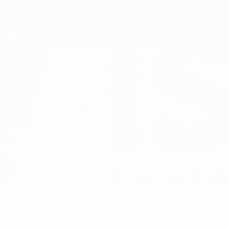
Direkt
zum
Hauptinhalt
UEFA-U21-Europameisterschaft
ADI
Adi Yona Stat. 2027
YONA
Israel
Beitar
Überblick
Statistiken
Spiele
Mittelfeldspieler
POSITION
Israel
LAND