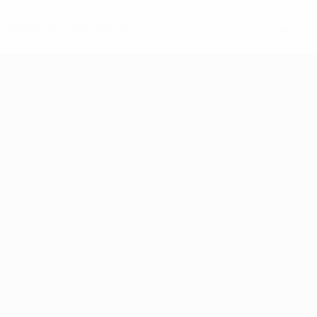
-148df89ea5e1-8fa63590fb30-1000--fifa-uefa-suspendieren-
>