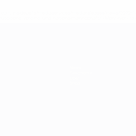
uefa.com/insideuefa/mediaservices/mediareleases/news/0272
russische-vereine-und-nationalmannschaft/'>Mehr hier</a
ft
News
Geschichte
Über
Shop