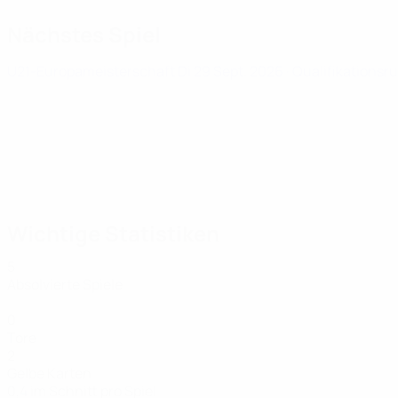
Nächstes Spiel
U21-Europameisterschaft
Di 29 Sept. 2026
· Qualifikationsr
Wichtige Statistiken
5
Absolvierte Spiele
0
Tore
2
Gelbe Karten
0,4 im Schnitt pro Spiel