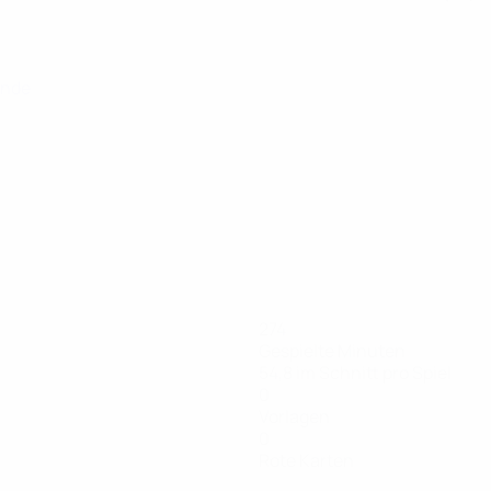
unde
274
Gespielte Minuten
54,8 im Schnitt pro Spiel
0
Vorlagen
0
Rote Karten