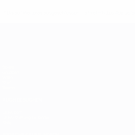
* Bis auf Weiteres ausgeschlossen. <a href='https://de.
UEFA-U21-Europameisterscha
Spiele
Gruppen
Video
Stat.
Teams
AUCH BESUCHEN
UEFA.com
UEFA-Stiftung für Kinder
Shop
SPRACHE &AUML;NDERN