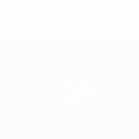
uefa.com/insideuefa/mediaservices/mediareleases/news/0272
russische-vereine-und-nationalmannschaft/'>Mehr hier</a
ft
News
Geschichte
Über
Shop