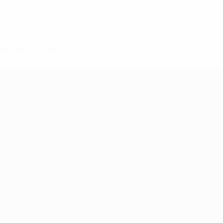
-148df89ea5e1-8fa63590fb30-1000--fifa-uefa-suspendieren-
>