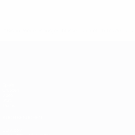
* Bis auf Weiteres ausgeschlossen. <a href='https://de.
UEFA-U21-Europameisterscha
Spiele
Gruppen
Video
Stat.
Teams
AUCH BESUCHEN
UEFA.com