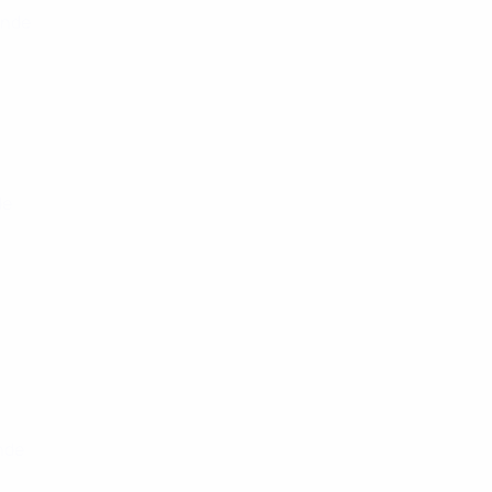
unde
de
nde