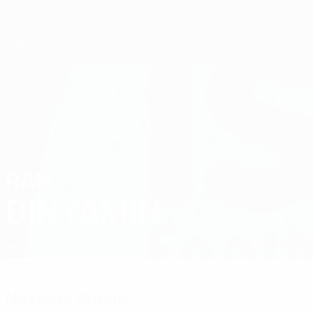
Direkt
zum
Hauptinhalt
UEFA-U21-Europameisterschaft
RAN
Ran Binyamin Stat. 2027
BINYAMIN
Israel
Überblick
Statistiken
Spiele
Nächste Spiele