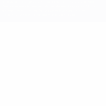
urheberrechtlich geschützt. Sie dürfen nicht für kommerzielle
Zwecke verwendet werden. Mit der Verwendung von UEFA.com
erklären Sie sich mit den Nutzungsbedingungen und der
Datenschutzpolitik für die Website einverstanden.