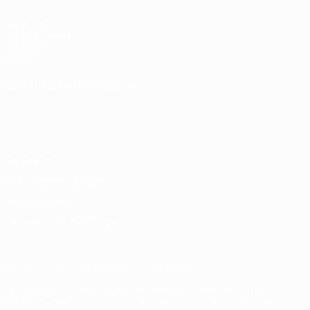
UEFA.com
UEFA-Stiftung
für Kinder
Shop
SPRACHE &AUML;NDERN
Deutsch
English
Français
Deutsch
Русский
Español
Italiano
Português
Datenschutz
Nutzungsbedingungen
Cookie-Politik
Datenschutzeinstellungen
© 1998-2026 UEFA. Alle Rechte vorbehalten
Der Name UEFA, das UEFA-Logo und alle Marken von UEFA-
Wettbewerben sind geschützte Marken und/oder von der UEFA