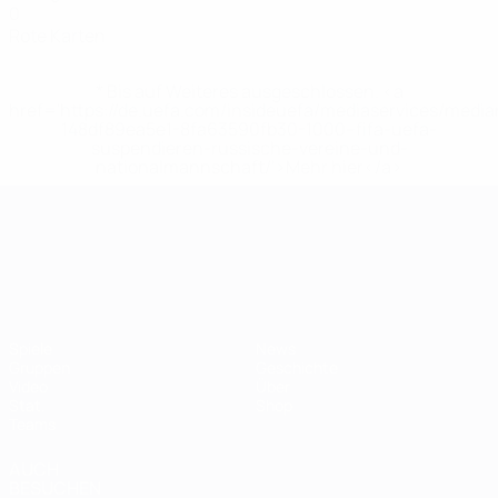
0
Rote Karten
* Bis auf Weiteres ausgeschlossen. <a
href='https://de.uefa.com/insideuefa/mediaservices/medi
148df89ea5e1-8fa63590fb30-1000--fifa-uefa-
suspendieren-russische-vereine-und-
nationalmannschaft/'>Mehr hier</a>
UEFA-U21-Europameisterscha
Spiele
News
Gruppen
Geschichte
Video
Über
Stat.
Shop
Teams
AUCH
BESUCHEN