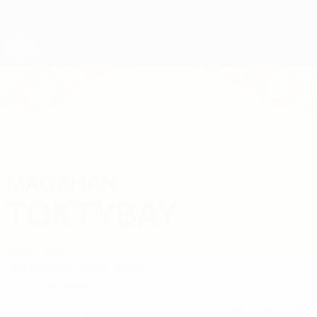
Direkt
zum
Hauptinhalt
UEFA-U21-Europameisterschaft
MAGZHAN
Magzhan Toktybay Stat. 2027
TOKTYBAY
Kasachstan
Überblick
Statistiken
Spiele
Stürmer
17
POSITION
NATIONALTEAM-NUMMER
Kasachstan
28.4.2004 (22)
LAND
GEBURTSDATUM