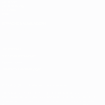
UEFA.com
UEFA-Stiftung
für Kinder
Shop
SPRACHE &AUML;NDERN
Deutsch
English
Français
Deutsch
Русский
Español
Italiano
Português
Datenschutz
Nutzungsbedingungen
Cookie-Politik
Datenschutzeinstellungen
© 1998-2026 UEFA. Alle Rechte vorbehalten
Der Name UEFA, das UEFA-Logo und alle Marken von UEFA-
Wettbewerben sind geschützte Marken und/oder von der UEFA
urheberrechtlich geschützt. Sie dürfen nicht für kommerzielle