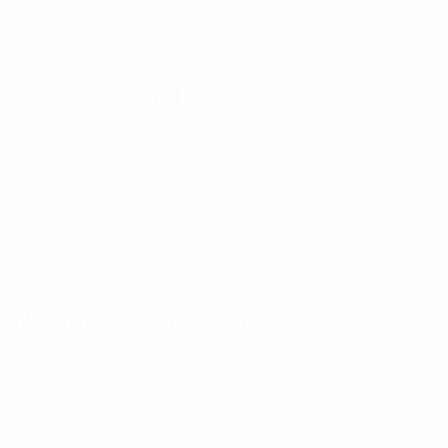
6
Norwegen
NATIONALTEAM-NUMMER
LAND
24.2.2004 (22)
GEBURTSDATUM
Nächstes Spiel
Alle Spiele
U21-Europameisterschaft
Fr 25 Sept. 2026
·
Qualifikationsrunde
Wichtige Statistiken
Alle Statistiken
1
61
Absolvierte Spiele
Gespielte Minuten
0
0
Tore
Vorlagen
0
0