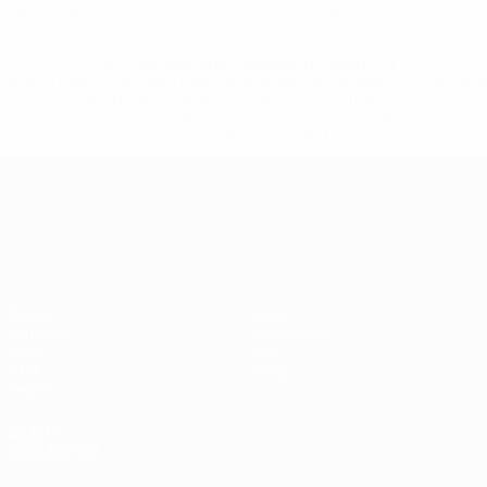
Gelbe Karten
Rote Karten
* Bis auf Weiteres ausgeschlossen. <a
href='https://de.uefa.com/insideuefa/mediaservices/medi
148df89ea5e1-8fa63590fb30-1000--fifa-uefa-
suspendieren-russische-vereine-und-
nationalmannschaft/'>Mehr hier</a>
UEFA-U21-Europameisterscha
Spiele
News
Gruppen
Geschichte
Video
Über
Stat.
Shop
Teams
AUCH
BESUCHEN