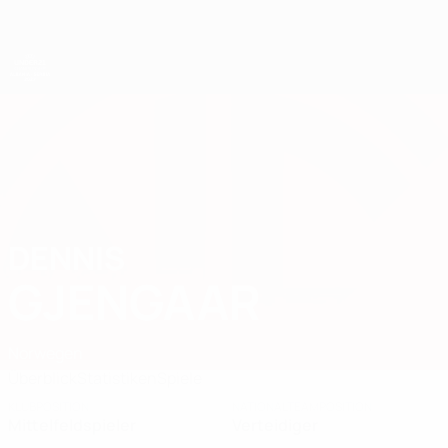
Direkt
zum
Hauptinhalt
UEFA-U21-Europameisterschaft
DENNIS
Dennis Gjengaar Stat. 2027
GJENGAAR
Norwegen
Überblick
Statistiken
Spiele
KLUBPOSITION
NATIONALTEAMPOSITION
Mittelfeldspieler
Verteidiger