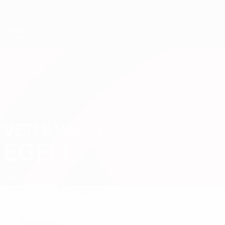
Direkt
zum
Hauptinhalt
UEFA-U21-Europameisterschaft
VETLE WALLE
Vetle Walle Egeli Stat. 2027
EGELI
Norwegen
Überblick
Statistiken
Spiele
Verteidiger
POSITION
Norwegen
LAND