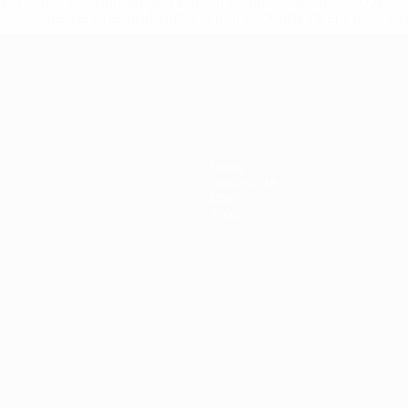
uefa.com/insideuefa/mediaservices/mediareleases/news/0272
russische-vereine-und-nationalmannschaft/'>Mehr hier</a
ft
News
Geschichte
Über
Shop
Português