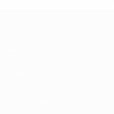
* Bis auf Weiteres ausgeschlossen. <a href='https://de.
UEFA-U21-Europameisterscha
Spiele
Gruppen
Video
Stat.
Teams
AUCH BESUCHEN
UEFA.com
UEFA-Stiftung für Kinder
Shop
SPRACHE &AUML;NDERN
Deutsch
English
Français
Deutsch
Русский
Español
Italiano