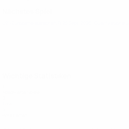
Nächstes Spiel
U21-Europameisterschaft
Fr 25 Sept. 2026
· Qualifikationsr
Wichtige Statistiken
1
Absolvierte Spiele
0
Tore
0
Rote Karten