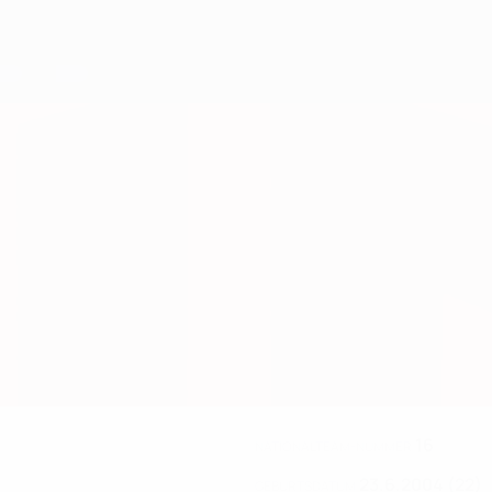
16
NATIONALTEAM-NUMMER
23.6.2004 (22)
GEBURTSDATUM