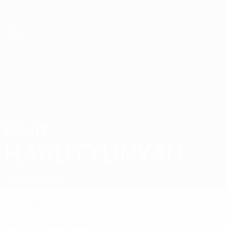
Direkt
zum
Hauptinhalt
UEFA-U21-Europameisterschaft
DAVIT
Davit Harutyunyan Stat. 2027
HARUTYUNYAN
Armenien
Urartu
Überblick
Statistiken
Spiele
Stürmer
POSITION
20
NATIONALTEAM-NUMMER