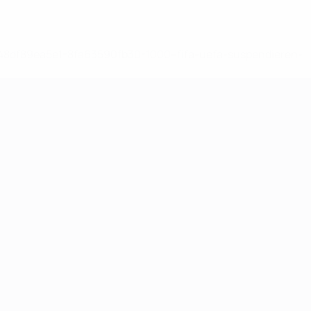
-148df89ea5e1-8fa63590fb30-1000--fifa-uefa-suspendieren-
>