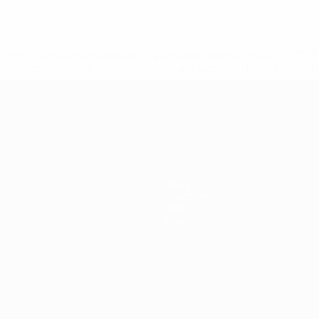
uefa.com/insideuefa/mediaservices/mediareleases/news/0272
russische-vereine-und-nationalmannschaft/'>Mehr hier</a
ft
News
Geschichte
Über
Shop