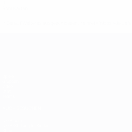
0
Rote Karten
* Bis auf Weiteres ausgeschlossen. <a href='https://de.
UEFA-U21-Europameisterscha
Spiele
Gruppen
Video
Stat.
Teams
AUCH BESUCHEN
UEFA.com
UEFA-Stiftung für Kinder
Shop