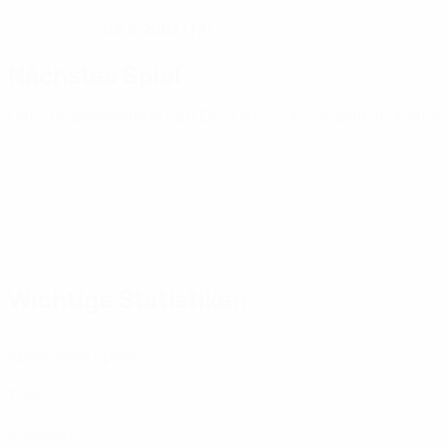
02.8.2007 (19)
GEBURTSDATUM
Nächstes Spiel
U21-Europameisterschaft
Do 1 Okt. 2026
· Qualifikationsrun
Wichtige Statistiken
1
Absolvierte Spiele
0
Tore
0
Vorlagen