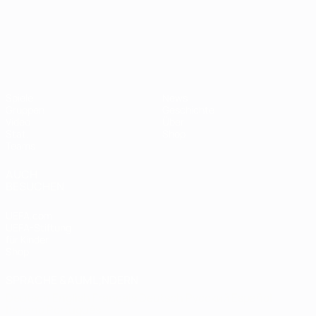
UEFA-U21-Europameisterscha
Spiele
News
Gruppen
Geschichte
Video
Über
Stat.
Shop
Teams
AUCH
BESUCHEN
UEFA.com
UEFA-Stiftung
für Kinder
Shop
SPRACHE &AUML;NDERN
Deutsch
English
Français
Deutsch
Русский
Español
Italiano
Português