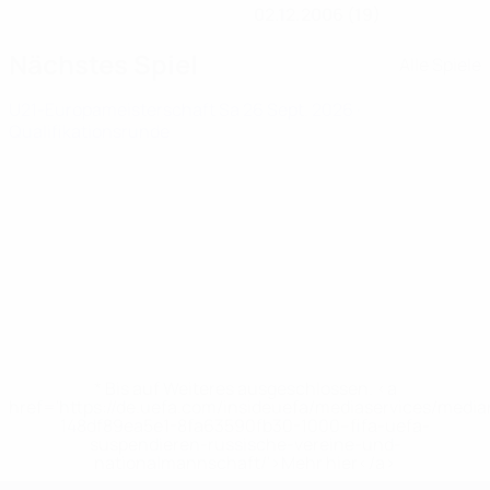
02.12.2006 (19)
Nächstes Spiel
Alle Spiele
U21-Europameisterschaft
Sa 26 Sept. 2026
·
Qualifikationsrunde
* Bis auf Weiteres ausgeschlossen. <a
href='https://de.uefa.com/insideuefa/mediaservices/medi
148df89ea5e1-8fa63590fb30-1000--fifa-uefa-
suspendieren-russische-vereine-und-
nationalmannschaft/'>Mehr hier</a>