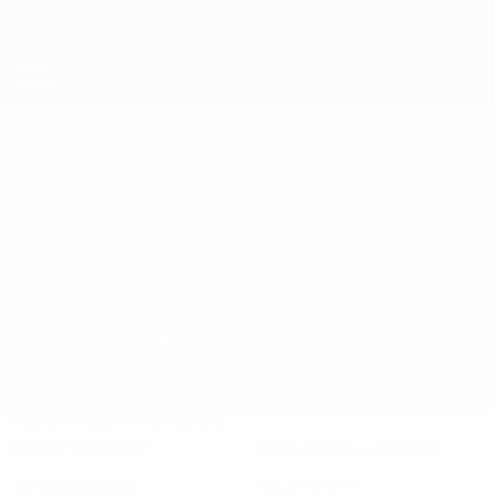
Direkt
zum
Hauptinhalt
UEFA-U21-Europameisterschaft
BENJAMIN
Benjamin Metcalf Stat. 2027
METCALF
Nordirland
Überblick
Statistiken
Spiele
Torhüter
23
POSITION
NATIONALTEAM-NUMMER
Nordirland
LAND
GEBURTSDATUM