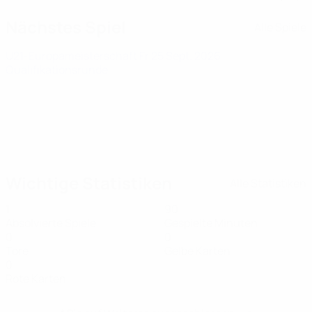
Nächstes Spiel
Alle Spiele
U21-Europameisterschaft
Fr 25 Sept. 2026
·
Qualifikationsrunde
Wichtige Statistiken
Alle Statistiken
1
90
Absolvierte Spiele
Gespielte Minuten
0
0
Tore
Gelbe Karten
0
Rote Karten