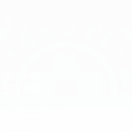
Direkt
zum
Hauptinhalt
UEFA-U21-Europameisterschaft
SIGVARD
Sigvard Suppi Stat. 2027
SUPPI
Estland
Tabasalu Charma
Überblick
Statistiken
Spiele
Verteidiger
15
POSITION
NATIONALTEAM-NUMMER
Estland
13.1.2006 (20)
LAND
GEBURTSDATUM