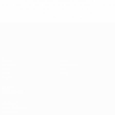
* Bis auf Weiteres ausgeschlossen. <a
href='https://de.uefa.com/insideuefa/mediaservices/medi
148df89ea5e1-8fa63590fb30-1000--fifa-uefa-
suspendieren-russische-vereine-und-
nationalmannschaft/'>Mehr hier</a>
UEFA-U21-Europameisterscha
Spiele
News
Gruppen
Geschichte
Video
Über
Stat.
Shop
Teams
AUCH
BESUCHEN
UEFA.com
UEFA-Stiftung
für Kinder