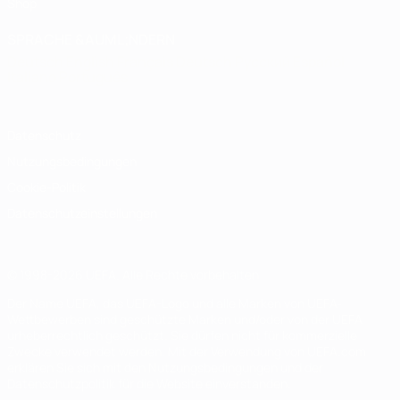
Shop
SPRACHE &AUML;NDERN
Deutsch
English
Français
Deutsch
Русский
Español
Italiano
Português
Datenschutz
Nutzungsbedingungen
Cookie-Politik
Datenschutzeinstellungen
© 1998-2026 UEFA. Alle Rechte vorbehalten
Der Name UEFA, das UEFA-Logo und alle Marken von UEFA-
Wettbewerben sind geschützte Marken und/oder von der UEFA
urheberrechtlich geschützt. Sie dürfen nicht für kommerzielle
Zwecke verwendet werden. Mit der Verwendung von UEFA.com
erklären Sie sich mit den Nutzungsbedingungen und der
Datenschutzpolitik für die Website einverstanden.