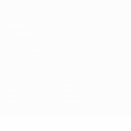
Deutsch
English
Français
Deutsch
Русский
Español
Italiano
Português
Datenschutz
Nutzungsbedingungen
Cookie-Politik
Datenschutzeinstellungen
© 1998-2026 UEFA. Alle Rechte vorbehalten
Der Name UEFA, das UEFA-Logo und alle Marken von UEFA-
Wettbewerben sind geschützte Marken und/oder von der UEFA
urheberrechtlich geschützt. Sie dürfen nicht für kommerzielle
Zwecke verwendet werden. Mit der Verwendung von UEFA.com
erklären Sie sich mit den Nutzungsbedingungen und der
Datenschutzpolitik für die Website einverstanden.