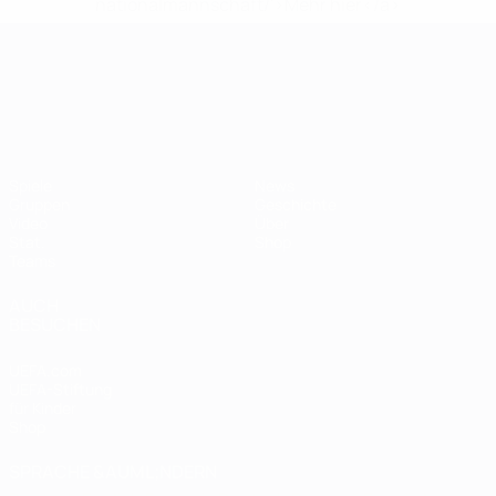
nationalmannschaft/'>Mehr hier</a>
UEFA-U21-Europameisterscha
Spiele
News
Gruppen
Geschichte
Video
Über
Stat.
Shop
Teams
AUCH
BESUCHEN
UEFA.com
UEFA-Stiftung
für Kinder
Shop
SPRACHE &AUML;NDERN