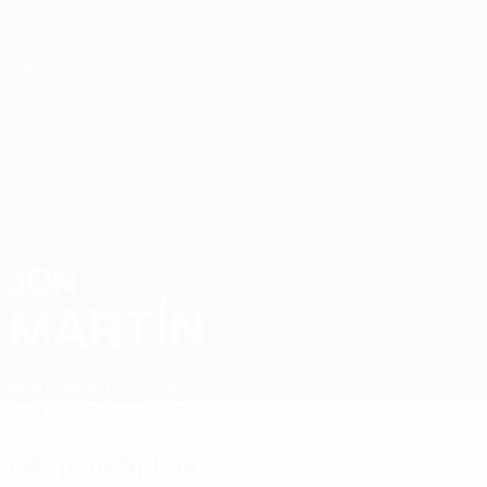
Direkt
zum
Hauptinhalt
UEFA-U21-Europameisterschaft
JON
Jon Martín Stat. 2027
MARTÍN
Spanien
Real Sociedad
Überblick
Statistiken
Spiele
Nächste Spiele