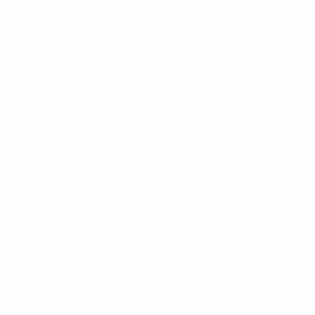
U21-Europameisterschaft
Di 18 Nov. 2025
·
Qualifikationsrunde
U21-Europameisterschaft
Fr 14 Nov. 2025
·
Qualifikationsrunde
* Bis auf Weiteres ausgeschlossen. <a
href='https://de.uefa.com/insideuefa/mediaservices/medi
148df89ea5e1-8fa63590fb30-1000--fifa-uefa-
suspendieren-russische-vereine-und-