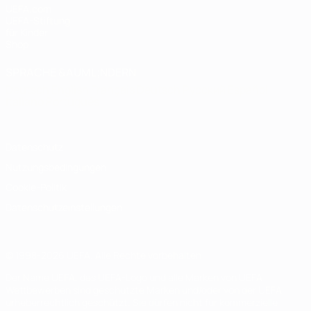
UEFA.com
UEFA-Stiftung
für Kinder
Shop
SPRACHE &AUML;NDERN
Deutsch
English
Français
Deutsch
Русский
Español
Italiano
Português
Datenschutz
Nutzungsbedingungen
Cookie-Politik
Datenschutzeinstellungen
© 1998-2026 UEFA. Alle Rechte vorbehalten
Der Name UEFA, das UEFA-Logo und alle Marken von UEFA-
Wettbewerben sind geschützte Marken und/oder von der UEFA
urheberrechtlich geschützt. Sie dürfen nicht für kommerzielle