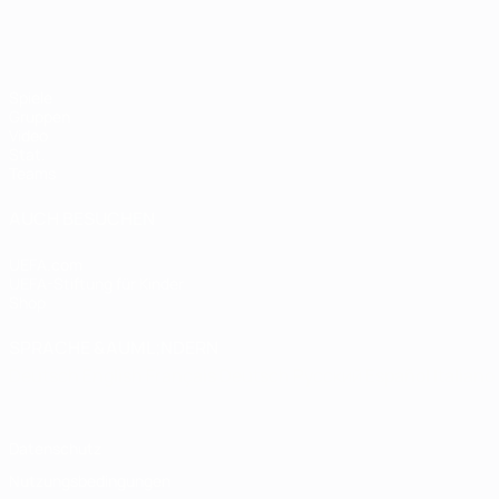
Spiele
Gruppen
Video
Stat.
Teams
AUCH BESUCHEN
UEFA.com
UEFA-Stiftung für Kinder
Shop
SPRACHE &AUML;NDERN
Deutsch
English
Français
Deutsch
Русский
Español
Italiano
Datenschutz
Nutzungsbedingungen