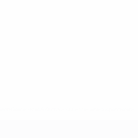
-148df89ea5e1-8fa63590fb30-1000--fifa-uefa-suspendieren-
>