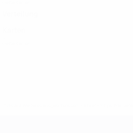
Gelbe Karten
Verteilung
Karten
0
Gelbe Karten
* Bis auf Weiteres ausgeschlossen. <a href='https://de.
UEFA-U21-Europameisterscha