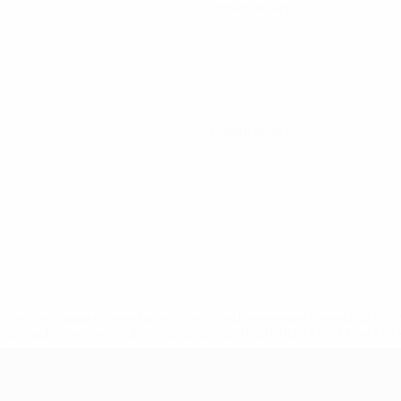
Rote Karten
0
Rote Karten
uefa.com/insideuefa/mediaservices/mediareleases/news/0272
russische-vereine-und-nationalmannschaft/'>Mehr hier</a
ft