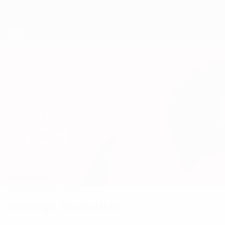
Direkt
zum
Hauptinhalt
UEFA-U21-Europameisterschaft
OLIWIER
Oliwier Zych Stat. 2027
ZYCH
Polen
Vergleichen
Überblick
Statistiken
Spiele
Wichtige Statistiken
0