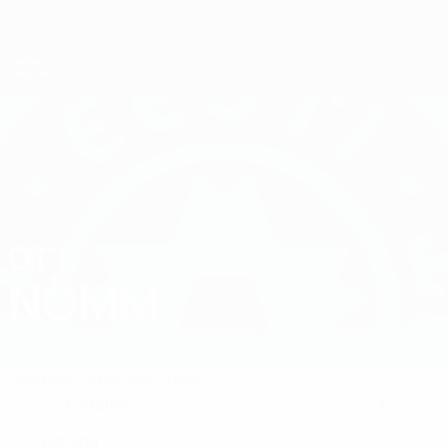
Direkt
zum
Hauptinhalt
UEFA-U21-Europameisterschaft
OTT
Ott Nõmm Stat. 2027
NÕMM
Estland
Überblick
Statistiken
Spiele
Torhüter
1
POSITION
NATIONALTEAM-NUMMER
Estland
LAND
GEBURTSDATUM