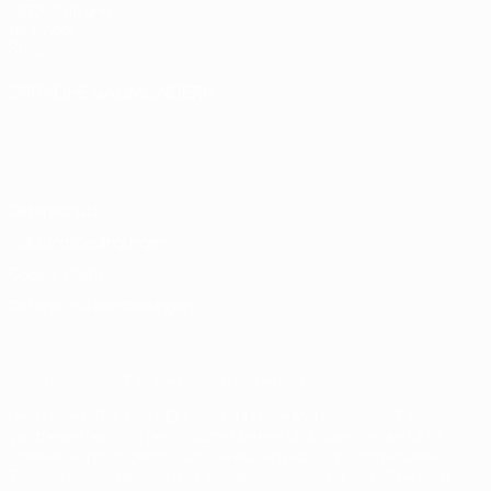
UEFA-Stiftung
für Kinder
Shop
SPRACHE &AUML;NDERN
Deutsch
English
Français
Deutsch
Русский
Español
Italiano
Português
Datenschutz
Nutzungsbedingungen
Cookie-Politik
Datenschutzeinstellungen
© 1998-2026 UEFA. Alle Rechte vorbehalten
Der Name UEFA, das UEFA-Logo und alle Marken von UEFA-
Wettbewerben sind geschützte Marken und/oder von der UEFA
urheberrechtlich geschützt. Sie dürfen nicht für kommerzielle
Zwecke verwendet werden. Mit der Verwendung von UEFA.com