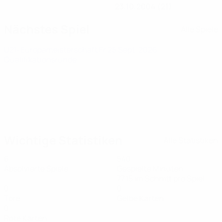
23.10.2004 (21)
Nächstes Spiel
Alle Spiele
U21-Europameisterschaft
Fr 25 Sept. 2026
·
Qualifikationsrunde
Wichtige Statistiken
Alle Statistiken
6
540
Absolvierte Spiele
Gespielte Minuten
77,15 im Schnitt pro Spiel
0
0
Tore
Gelbe Karten
0
Rote Karten