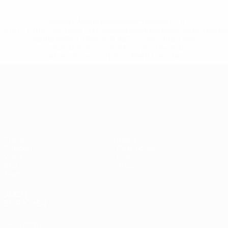
* Bis auf Weiteres ausgeschlossen. <a
href='https://de.uefa.com/insideuefa/mediaservices/medi
148df89ea5e1-8fa63590fb30-1000--fifa-uefa-
suspendieren-russische-vereine-und-
nationalmannschaft/'>Mehr hier</a>
UEFA-U21-Europameisterscha
Spiele
News
Gruppen
Geschichte
Video
Über
Stat.
Shop
Teams
AUCH
BESUCHEN
UEFA.com