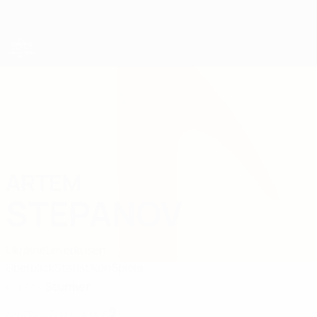
Direkt
zum
Hauptinhalt
UEFA-U21-Europameisterschaft
ARTEM
Artem Stepanov Stat. 2027
STEPANOV
Ukraine
Leverkusen
Überblick
Statistiken
Spiele
Stürmer
POSITION
9
NATIONALTEAM-NUMMER