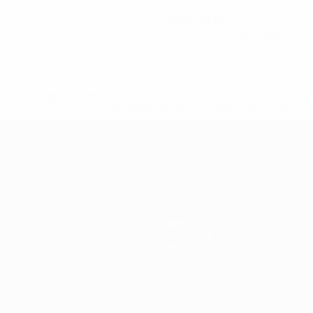
1
Gelbe Karten
0,17 im Schnitt pro Spiel
uefa.com/insideuefa/mediaservices/mediareleases/news/0272
russische-vereine-und-nationalmannschaft/'>Mehr hier</a
ft
News
Geschichte
Über
Shop