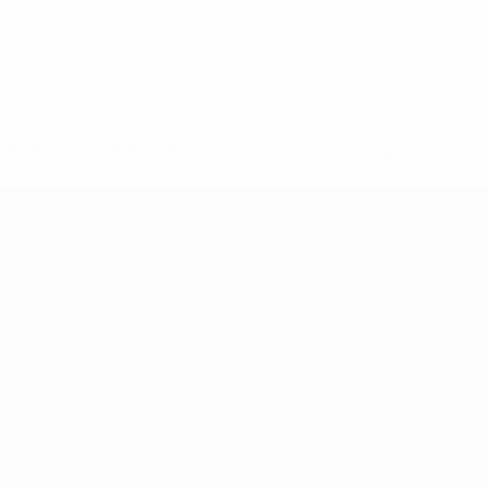
-148df89ea5e1-8fa63590fb30-1000--fifa-uefa-suspendieren-
>