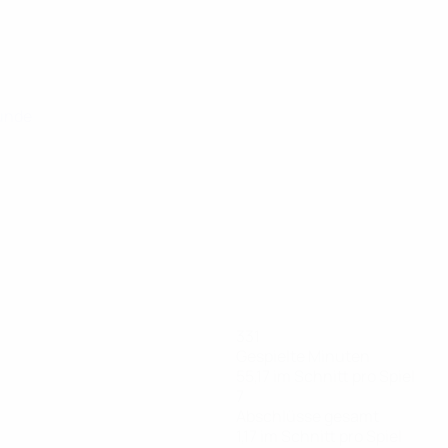
runde
331
Gespielte Minuten
55,17 im Schnitt pro Spiel
7
Abschlüsse gesamt
1,17 im Schnitt pro Spiel