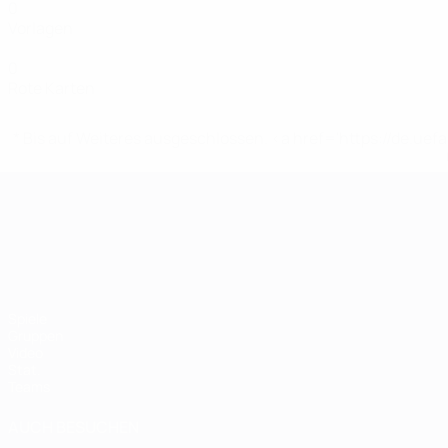
0
Vorlagen
0
Rote Karten
* Bis auf Weiteres ausgeschlossen. <a href='https://de.
UEFA-U21-Europameisterscha
Spiele
Gruppen
Video
Stat.
Teams
AUCH BESUCHEN