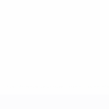
* Bis auf Weiteres ausgeschlossen. <a href='https://de.
UEFA-U21-Europameisterscha