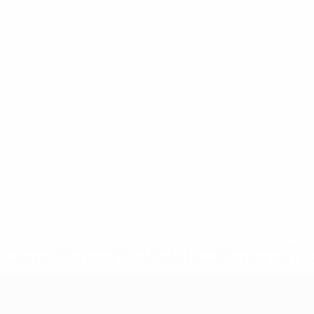
uefa.com/insideuefa/mediaservices/mediareleases/news/0272
russische-vereine-und-nationalmannschaft/'>Mehr hier</a
ft