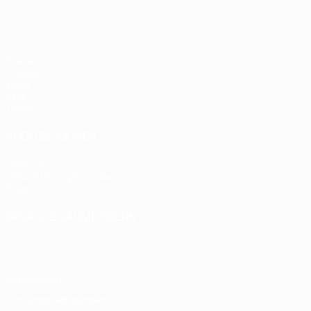
Spiele
Gruppen
Video
Stat.
Teams
AUCH BESUCHEN
UEFA.com
UEFA-Stiftung für Kinder
Shop
SPRACHE &AUML;NDERN
Deutsch
English
Français
Deutsch
Русский
Español
Italiano
Datenschutz
Nutzungsbedingungen