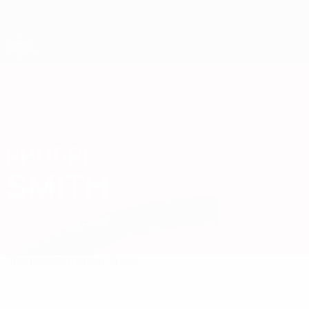
Direkt
zum
Hauptinhalt
UEFA-U21-Europameisterschaft
RHODRI
Rhodri Smith Stat. 2027
SMITH
Schweiz
Young Boys
Vergleichen
Überblick
Statistiken
Spiele