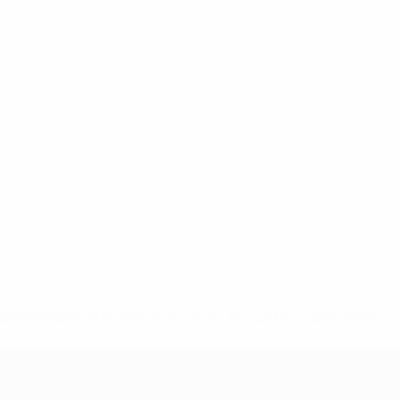
-148df89ea5e1-8fa63590fb30-1000--fifa-uefa-suspendieren-
>