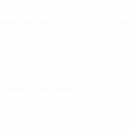
27.8.2005 (20)
GEBURTSDATUM
Nächstes Spiel
Alle Spiele
U21-Europameisterschaft
Mi 30 Sept. 2026
·
Qualifikationsrunde
Wichtige Statistiken
Alle Statistiken
0
0
Gelbe Karten
Rote Karten
* Bis auf Weiteres ausgeschlossen. <a
href='https://de.uefa.com/insideuefa/mediaservices/medi
148df89ea5e1-8fa63590fb30-1000--fifa-uefa-