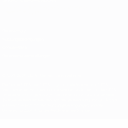
SPRACHE &AUML;NDERN
Deutsch
English
Français
Deutsch
Русский
Español
Italiano
Português
Datenschutz
Nutzungsbedingungen
Cookie-Politik
Datenschutzeinstellungen
© 1998-2026 UEFA. Alle Rechte vorbehalten
Der Name UEFA, das UEFA-Logo und alle Marken von UEFA-
Wettbewerben sind geschützte Marken und/oder von der UEFA
urheberrechtlich geschützt. Sie dürfen nicht für kommerzielle
Zwecke verwendet werden. Mit der Verwendung von UEFA.com
erklären Sie sich mit den Nutzungsbedingungen und der
Datenschutzpolitik für die Website einverstanden.