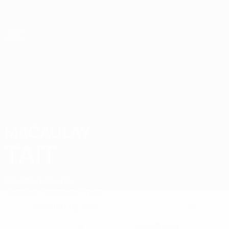
Direkt
zum
Hauptinhalt
UEFA-U21-Europameisterschaft
MACAULAY
Macaulay Tait Stat. 2027
TAIT
Schottland
Hearts
Überblick
Statistiken
Spiele
Mittelfeldspieler
25
POSITION
KLUB-RÜCKENNUMMER
6
Schottland
NATIONALTEAM-NUMMER
LAND