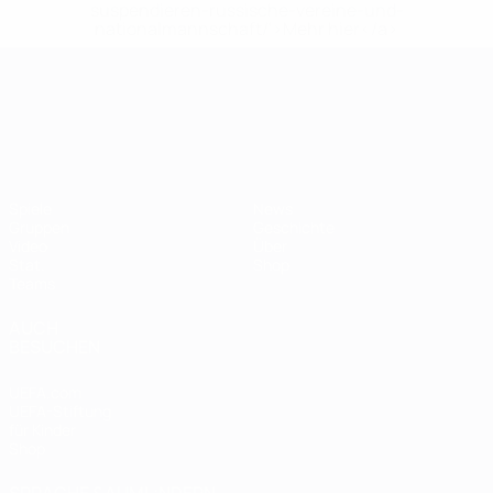
suspendieren-russische-vereine-und-
nationalmannschaft/'>Mehr hier</a>
UEFA-U21-Europameisterscha
Spiele
News
Gruppen
Geschichte
Video
Über
Stat.
Shop
Teams
AUCH
BESUCHEN
UEFA.com
UEFA-Stiftung
für Kinder
Shop