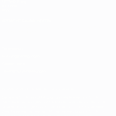
UEFA-Stiftung
für Kinder
Shop
SPRACHE &AUML;NDERN
Deutsch
English
Français
Deutsch
Русский
Español
Italiano
Português
Datenschutz
Nutzungsbedingungen
Cookie-Politik
Datenschutzeinstellungen
© 1998-2026 UEFA. Alle Rechte vorbehalten
Der Name UEFA, das UEFA-Logo und alle Marken von UEFA-
Wettbewerben sind geschützte Marken und/oder von der UEFA
urheberrechtlich geschützt. Sie dürfen nicht für kommerzielle
Zwecke verwendet werden. Mit der Verwendung von UEFA.com
erklären Sie sich mit den Nutzungsbedingungen und der