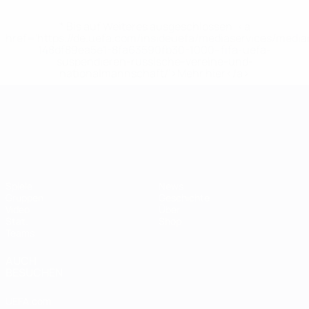
* Bis auf Weiteres ausgeschlossen. <a
href='https://de.uefa.com/insideuefa/mediaservices/medi
148df89ea5e1-8fa63590fb30-1000--fifa-uefa-
suspendieren-russische-vereine-und-
nationalmannschaft/'>Mehr hier</a>
UEFA-U21-Europameisterscha
Spiele
News
Gruppen
Geschichte
Video
Über
Stat.
Shop
Teams
AUCH
BESUCHEN
UEFA.com