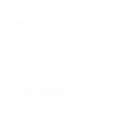
17.5.2007 (19)
GEBURTSDATUM
Nächstes Spiel
Alle Spiele
U21-Europameisterschaft
Fr 25 Sept. 2026
·
Qualifikationsrunde
Wichtige Statistiken
Alle Statistiken
1
12
Absolvierte Spiele
Gespielte Minuten
0
0
Tore
Vorlagen
0
0
Gelbe Karten
Rote Karten