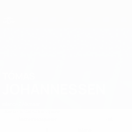
Direkt
zum
Hauptinhalt
UEFA-U21-Europameisterschaft
TÓMAS
Tómas Johannessen Stat. 2027
JOHANNESSEN
Island
AZ Alkmaar
Überblick
Statistiken
Spiele
Mittelfeldspieler
18
POSITION
KLUB-RÜCKENNUMMER
8
Island
NATIONALTEAM-NUMMER
LAND