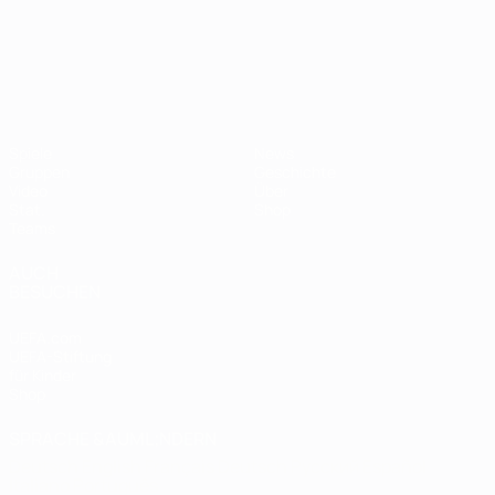
UEFA-U21-Europameisterscha
Spiele
News
Gruppen
Geschichte
Video
Über
Stat.
Shop
Teams
AUCH
BESUCHEN
UEFA.com
UEFA-Stiftung
für Kinder
Shop
SPRACHE &AUML;NDERN
Deutsch
English
Français
Deutsch
Русский
Español
Italiano
Português