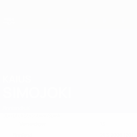
Direkt
zum
Hauptinhalt
UEFA-U21-Europameisterschaft
KAIUS
Kaius Simojoki Stat. 2027
SIMOJOKI
Finnland
HJK
Überblick
Statistiken
Spiele
Verteidiger
13
POSITION
TRIKOTNUMMER
Finnland
21.3.2006 (20)
LAND
GEBURTSDATUM