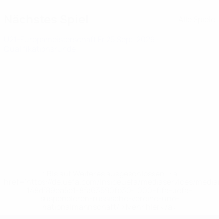
Nächstes Spiel
Alle Spiele
U21-Europameisterschaft
Fr 25 Sept. 2026
·
Qualifikationsrunde
* Bis auf Weiteres ausgeschlossen. <a
href='https://de.uefa.com/insideuefa/mediaservices/medi
148df89ea5e1-8fa63590fb30-1000--fifa-uefa-
suspendieren-russische-vereine-und-
nationalmannschaft/'>Mehr hier</a>