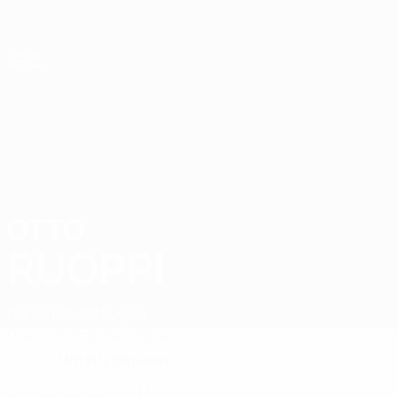
Direkt
zum
Hauptinhalt
UEFA-U21-Europameisterschaft
OTTO
Otto Ruoppi Stat. 2027
RUOPPI
Finnland
KuPS Kuopio
Überblick
Statistiken
Spiele
Mittelfeldspieler
POSITION
17
NATIONALTEAM-NUMMER