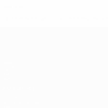
0
Gelbe Karten
* Bis auf Weiteres ausgeschlossen. <a href='https://de.
UEFA-U21-Europameisterscha
Spiele
Gruppen
Video
Stat.
Teams
AUCH BESUCHEN
UEFA.com
UEFA-Stiftung für Kinder
Shop