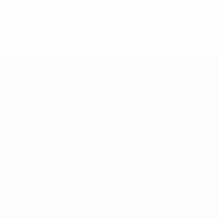
0
Rote Karten
uefa.com/insideuefa/mediaservices/mediareleases/news/0272
russische-vereine-und-nationalmannschaft/'>Mehr hier</a
ft
News
Geschichte
Über
Shop