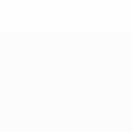
-148df89ea5e1-8fa63590fb30-1000--fifa-uefa-suspendieren-
>