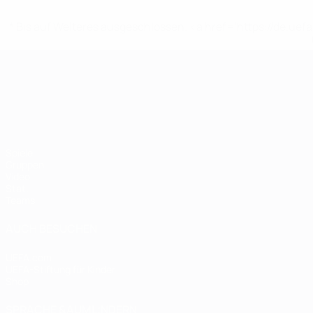
* Bis auf Weiteres ausgeschlossen. <a href='https://de.
UEFA-U21-Europameisterscha
Spiele
Gruppen
Video
Stat.
Teams
AUCH BESUCHEN
UEFA.com
UEFA-Stiftung für Kinder
Shop
SPRACHE &AUML;NDERN