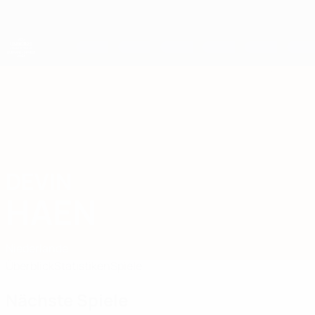
Direkt
zum
Hauptinhalt
UEFA-U21-Europameisterschaft
DEVIN
Devin Haen Stat. 2027
HAEN
Niederlande
Überblick
Statistiken
Spiele
Nächste Spiele