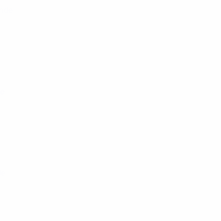
unde
de
de