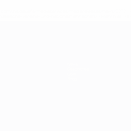
uefa.com/insideuefa/mediaservices/mediareleases/news/0272
russische-vereine-und-nationalmannschaft/'>Mehr hier</a
ft
News
Geschichte
Über
Shop