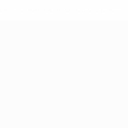
-148df89ea5e1-8fa63590fb30-1000--fifa-uefa-suspendieren-
>