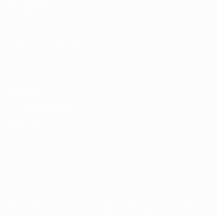
UEFA-Stiftung
für Kinder
Shop
SPRACHE &AUML;NDERN
Deutsch
English
Français
Deutsch
Русский
Español
Italiano
Português
Datenschutz
Nutzungsbedingungen
Cookie-Politik
Datenschutzeinstellungen
© 1998-2026 UEFA. Alle Rechte vorbehalten
Der Name UEFA, das UEFA-Logo und alle Marken von UEFA-
Wettbewerben sind geschützte Marken und/oder von der UEFA
urheberrechtlich geschützt. Sie dürfen nicht für kommerzielle
Zwecke verwendet werden. Mit der Verwendung von UEFA.com