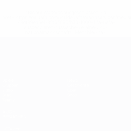
* Bis auf Weiteres ausgeschlossen. <a
href='https://de.uefa.com/insideuefa/mediaservices/medi
148df89ea5e1-8fa63590fb30-1000--fifa-uefa-
suspendieren-russische-vereine-und-
nationalmannschaft/'>Mehr hier</a>
UEFA-U21-Europameisterscha
Spiele
News
Gruppen
Geschichte
Video
Über
Stat.
Shop
Teams
AUCH
BESUCHEN
UEFA.com