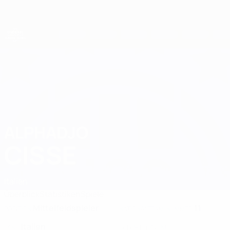
Direkt
zum
Hauptinhalt
UEFA-U21-Europameisterschaft
ALPHADJO
Alphadjo Cisse Stat. 2027
CISSE
Italien
Überblick
Statistiken
Spiele
Mittelfeldspieler
11
POSITION
NATIONALTEAM-NUMMER
Italien
LAND
GEBURTSDATUM